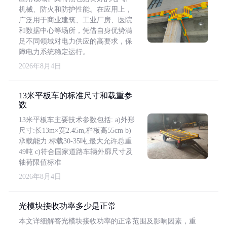
机械、防火和防护性能。在应用上，
广泛用于商业建筑、工业厂房、医院
和数据中心等场所，凭借自身优势满
足不同领域对电力供应的高要求，保
障电力系统稳定运行。
2026年8月4日
13米平板车的标准尺寸和载重参
数
13米平板车主要技术参数包括: a)外形
尺寸:长13m×宽2.45m,栏板高55cm b)
承载能力:标载30-35吨,最大允许总重
49吨 c)符合国家道路车辆外廓尺寸及
轴荷限值标准
2026年8月4日
光模块接收功率多少是正常
本文详细解答光模块接收功率的正常范围及影响因素，重