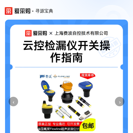
寻源宝典
‹
›