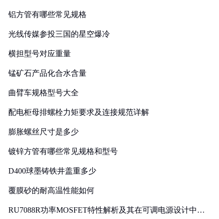
铝方管有哪些常见规格
光线传媒参投三国的星空爆冷
横担型号对应重量
锰矿石产品化合水含量
曲臂车规格型号大全
配电柜母排螺栓力矩要求及连接规范详解
膨胀螺丝尺寸是多少
镀锌方管有哪些常见规格和型号
D400球墨铸铁井盖重多少
覆膜砂的耐高温性能如何
RU7088R功率MOSFET特性解析及其在可调电源设计中的
实践