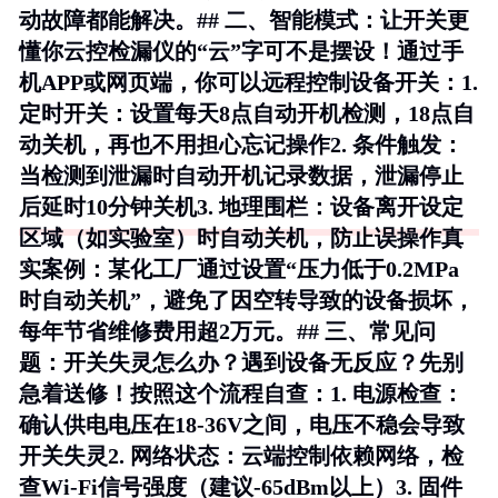
动故障都能解决。## 二、智能模式：让开关更
懂你云控检漏仪的“云”字可不是摆设！通过手
机APP或网页端，你可以远程控制设备开关：1.
定时开关
：设置每天8点自动开机检测，18点自
动关机，再也不用担心忘记操作2.
条件触发
：
当检测到泄漏时自动开机记录数据，泄漏停止
后延时10分钟关机3.
地理围栏
：设备离开设定
区域（如实验室）时自动关机，防止误操作
真
实案例
：某化工厂通过设置“压力低于0.2MPa
时自动关机”，避免了因空转导致的设备损坏，
每年节省维修费用超2万元。## 三、常见问
题：开关失灵怎么办？遇到设备无反应？先别
急着送修！按照这个流程自查：1.
电源检查
：
确认供电电压在18-36V之间，电压不稳会导致
开关失灵2.
网络状态
：云端控制依赖网络，检
查Wi-Fi信号强度（建议-65dBm以上）3.
固件