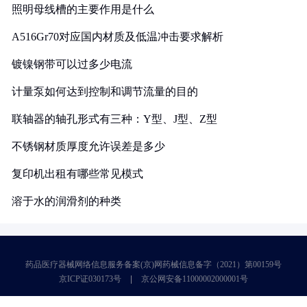
照明母线槽的主要作用是什么
A516Gr70对应国内材质及低温冲击要求解析
镀镍钢带可以过多少电流
计量泵如何达到控制和调节流量的目的
联轴器的轴孔形式有三种：Y型、J型、Z型
不锈钢材质厚度允许误差是多少
复印机出租有哪些常见模式
溶于水的润滑剂的种类
药品医疗器械网络信息服务备案(京)网药械信息备字（2021）第00159号
京ICP证030173号
京公网安备11000002000001号