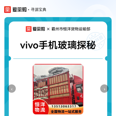
寻源宝典
‹
›