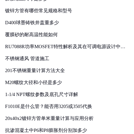
镀锌方管有哪些常见规格和型号
D400球墨铸铁井盖重多少
覆膜砂的耐高温性能如何
RU7088R功率MOSFET特性解析及其在可调电源设计中的
实践
不锈钢通风 管道施工
201不锈钢重量计算方法大全
M20螺纹大径和小径是多少
1-1/4 NPT螺纹参数及底孔尺寸详解
F1010E是什么管？能否用3205或3505代换
20x40x2镀锌方管单米重量计算与应用分析
抗渗混凝土中P6和P8膨胀剂分别加多少