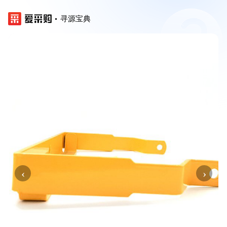
寻源宝典
‹
›