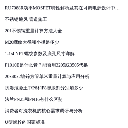
RU7088R功率MOSFET特性解析及其在可调电源设计中的
实践
不锈钢通风 管道施工
201不锈钢重量计算方法大全
M20螺纹大径和小径是多少
1-1/4 NPT螺纹参数及底孔尺寸详解
F1010E是什么管？能否用3205或3505代换
20x40x2镀锌方管单米重量计算与应用分析
抗渗混凝土中P6和P8膨胀剂分别加多少
法兰PN25和PN16有什么区别
消费者对洗衣机的核心需求调研与分析
U型螺栓的国家标准