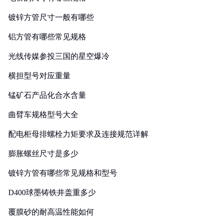
镀锌方管尺寸一般有哪些
铝方管有哪些常见规格
光线传媒参投三国的星空爆冷
横担型号对应重量
锰矿石产品化合水含量
曲臂车规格型号大全
配电柜母排螺栓力矩要求及连接规范详解
膨胀螺丝尺寸是多少
镀锌方管有哪些常见规格和型号
D400球墨铸铁井盖重多少
覆膜砂的耐高温性能如何