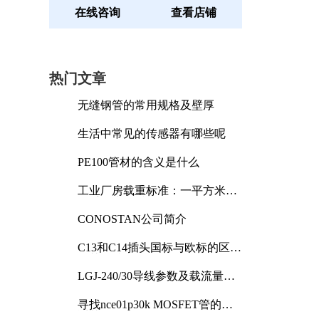
在线咨询
查看店铺
热门文章
无缝钢管的常用规格及壁厚
生活中常见的传感器有哪些呢
PE100管材的含义是什么
工业厂房载重标准：一平方米能
承受多少公斤
CONOSTAN公司简介
C13和C14插头国标与欧标的区别
及其标准解析
LGJ-240/30导线参数及载流量解
析
寻找nce01p30k MOSFET管的合
适替代型号