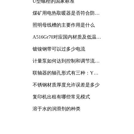
U型螺栓的国家标准
煤矿用电热取暖器是否符合防爆
电气设备标准
照明母线槽的主要作用是什么
A516Gr70对应国内材质及低温冲
击要求解析
镀镍钢带可以过多少电流
计量泵如何达到控制和调节流量
的目的
联轴器的轴孔形式有三种：Y
型、J型、Z型
不锈钢材质厚度允许误差是多少
复印机出租有哪些常见模式
溶于水的润滑剂的种类