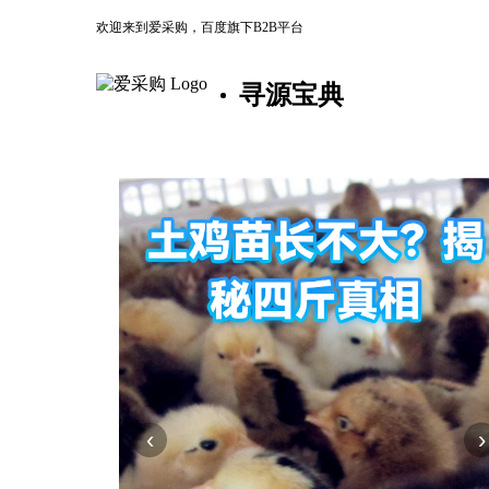
欢迎来到爱采购，百度旗下B2B平台
寻源宝典
‹
›