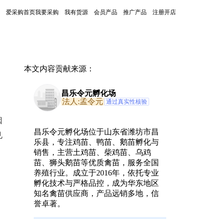
爱采购首页
我要采购
我有货源
会员产品
推广产品
注册开店
本文内容贡献来源：
昌乐令元孵化场
法人:孟令元
通过真实性核验
因
昌乐令元孵化场位于山东省潍坊市昌
见
乐县，专注鸡苗、鸭苗、鹅苗孵化与
销售，主营土鸡苗、柴鸡苗、乌鸡
苗、狮头鹅苗等优质禽苗，服务全国
养殖行业。成立于2016年，依托专业
孵化技术与严格品控，成为华东地区
知名禽苗供应商，产品远销多地，信
誉卓著。