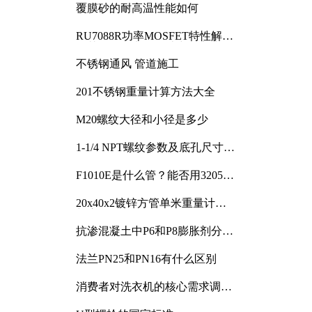
覆膜砂的耐高温性能如何
RU7088R功率MOSFET特性解析
及其在可调电源设计中的实践
不锈钢通风 管道施工
201不锈钢重量计算方法大全
M20螺纹大径和小径是多少
1-1/4 NPT螺纹参数及底孔尺寸详
解
F1010E是什么管？能否用3205或
3505代换
20x40x2镀锌方管单米重量计算
与应用分析
抗渗混凝土中P6和P8膨胀剂分别
加多少
法兰PN25和PN16有什么区别
消费者对洗衣机的核心需求调研
与分析