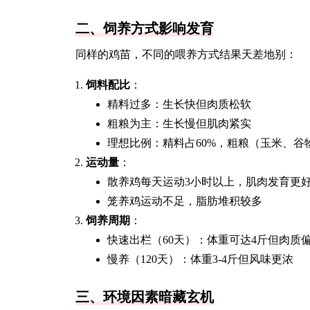
二、饲养方式影响发育
同样的鸡苗，不同的喂养方式结果天差地别：
饲料配比
：
精料过多：生长快但肉质松软
粗粮为主：生长慢但肌肉紧实
理想比例：精料占60%，粗粮（玉米、谷物
运动量
：
散养鸡每天运动3小时以上，肌肉发育更
笼养鸡运动不足，脂肪堆积较多
饲养周期
：
快速出栏（60天）：体重可达4斤但肉质
慢养（120天）：体重3-4斤但风味更浓
三、环境因素暗藏玄机