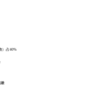
）占40%
好
偏嫩