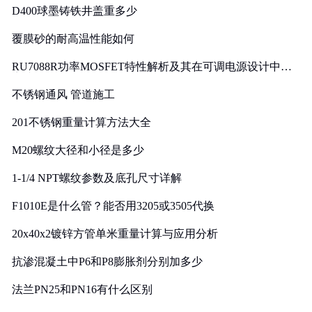
D400球墨铸铁井盖重多少
覆膜砂的耐高温性能如何
RU7088R功率MOSFET特性解析及其在可调电源设计中的
实践
不锈钢通风 管道施工
201不锈钢重量计算方法大全
M20螺纹大径和小径是多少
1-1/4 NPT螺纹参数及底孔尺寸详解
F1010E是什么管？能否用3205或3505代换
20x40x2镀锌方管单米重量计算与应用分析
抗渗混凝土中P6和P8膨胀剂分别加多少
法兰PN25和PN16有什么区别