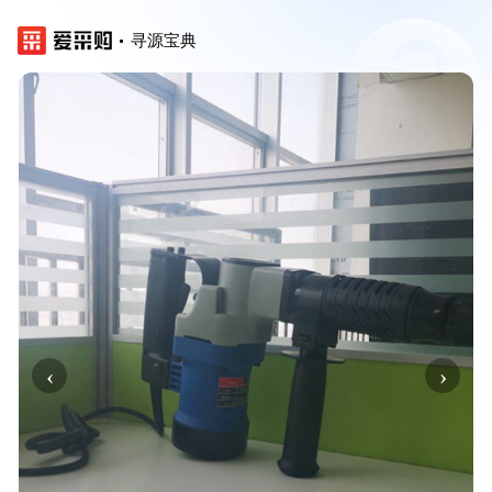
寻源宝典
‹
›