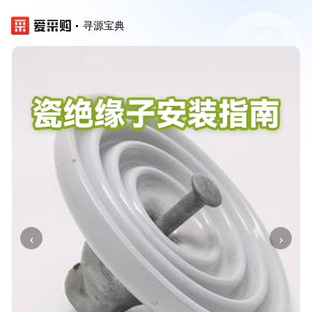
寻源宝典
‹
›