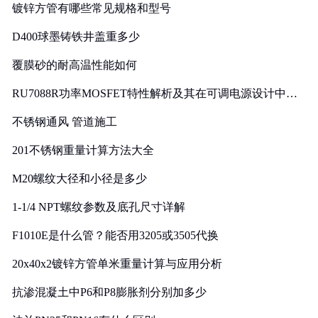
镀锌方管有哪些常见规格和型号
D400球墨铸铁井盖重多少
覆膜砂的耐高温性能如何
RU7088R功率MOSFET特性解析及其在可调电源设计中的
实践
不锈钢通风 管道施工
201不锈钢重量计算方法大全
M20螺纹大径和小径是多少
1-1/4 NPT螺纹参数及底孔尺寸详解
F1010E是什么管？能否用3205或3505代换
20x40x2镀锌方管单米重量计算与应用分析
抗渗混凝土中P6和P8膨胀剂分别加多少