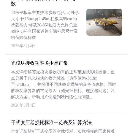
数
13米平板车主要技术参数包括: a)外形
尺寸:长13m×宽2.45m,栏板高55cm b)
承载能力:标载30-35吨,最大允许总重
49吨 c)符合国家道路车辆外廓尺寸及
轴荷限值标准
2026年8月4日
光模块接收功率多少是正常
本文详细解答光模块接收功率的正常范围及影响因素，重
点分析千兆光模块的收光标准（典型值为-3dBm
至-24dBm），并提供不同速率光模块的参考值表格。同时
解释功率异常的常见原因（如光纤损耗、连接器问题）及
解决方案，帮助用户快速判断网络性能问题。
2026年8月4日
干式变压器损耗标准一览表及计算方法
本文详细解析干式变压器空载损耗、负载损耗的国家标准