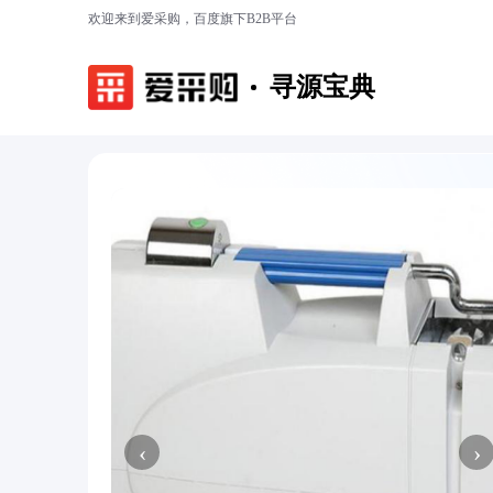
欢迎来到爱采购，百度旗下B2B平台
寻源宝典
‹
›