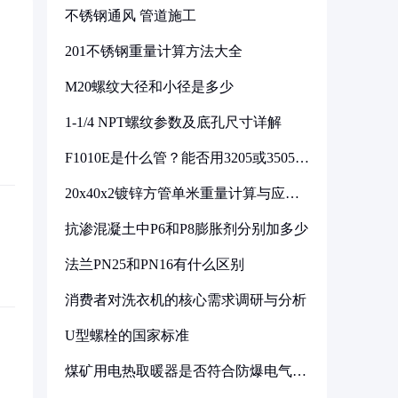
不锈钢通风 管道施工
201不锈钢重量计算方法大全
M20螺纹大径和小径是多少
1-1/4 NPT螺纹参数及底孔尺寸详解
F1010E是什么管？能否用3205或3505代
换
20x40x2镀锌方管单米重量计算与应用
分析
抗渗混凝土中P6和P8膨胀剂分别加多少
法兰PN25和PN16有什么区别
消费者对洗衣机的核心需求调研与分析
U型螺栓的国家标准
煤矿用电热取暖器是否符合防爆电气设
备标准