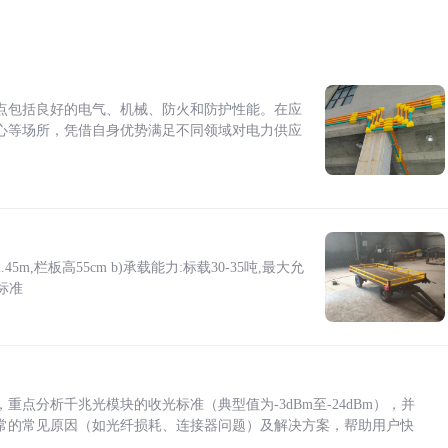
点包括良好的电气、机械、防火和防护性能。在应
心等场所，凭借自身优势满足不同领域对电力供应
5m,栏板高55cm b)承载能力:标载30-35吨,最大允
标准
点分析千兆光模块的收光标准（典型值为-3dBm至-24dBm），并
常的常见原因（如光纤损耗、连接器问题）及解决方案，帮助用户快