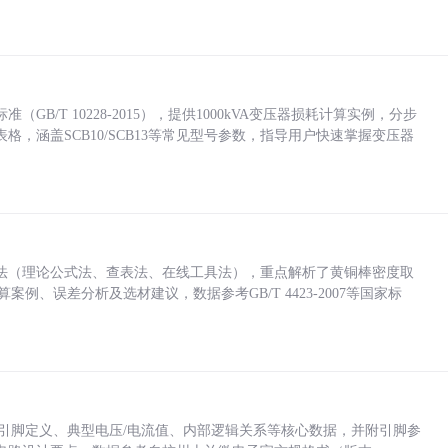
/T 10228-2015），提供1000kVA变压器损耗计算实例，分步
，涵盖SCB10/SCB13等常见型号参数，指导用户快速掌握变压器
法（理论公式法、查表法、在线工具法），重点解析了黄铜棒密度取
计算案例、误差分析及选材建议，数据参考GB/T 4423-2007等国家标
括各引脚定义、典型电压/电流值、内部逻辑关系等核心数据，并附引脚参