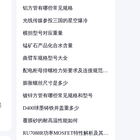
铝方管有哪些常见规格
光线传媒参投三国的星空爆冷
横担型号对应重量
锰矿石产品化合水含量
曲臂车规格型号大全
配电柜母排螺栓力矩要求及连接规范详
解
膨胀螺丝尺寸是多少
镀锌方管有哪些常见规格和型号
采
D400球墨铸铁井盖重多少
覆膜砂的耐高温性能如何
RU7088R功率MOSFET特性解析及其在
可调电源设计中的实践