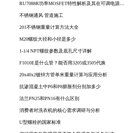
RU7088R功率MOSFET特性解析及其在可调电源设
计中的实践
不锈钢通风 管道施工
201不锈钢重量计算方法大全
M20螺纹大径和小径是多少
1-1/4 NPT螺纹参数及底孔尺寸详解
F1010E是什么管？能否用3205或3505代换
20x40x2镀锌方管单米重量计算与应用分析
抗渗混凝土中P6和P8膨胀剂分别加多少
法兰PN25和PN16有什么区别
消费者对洗衣机的核心需求调研与分析
U型螺栓的国家标准