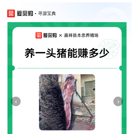
寻源宝典
‹
›