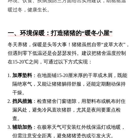
环境、饮食、疾病预防三方面给出实用建议，助猪猪温
暖过冬，健康生长。
一、环境保暖：打造猪猪的“暖冬小屋”
冬天养猪，保暖是头等大事！猪猪虽然自带“皮草大衣”，
但遇到零下低温还是会瑟瑟发抖。建议把猪舍温度控制
在15-20℃之间，可通过以下方式实现：
加厚垫料
：在地面铺15-20厘米厚的干草或木屑，既能
隔绝寒气，又能让猪猪躺得舒服，还能定期翻动保持
干燥。
挡风措施
：检查猪舍门窗缝隙，用塑料布或帆布封住
漏风处，避免冷风直吹猪群，尤其是夜间要重点检
查。
辅助加热
：在极寒天气可安装红外线保温灯或地暖，
但需注意安全距离，避免猪猪烫伤或引发火灾。