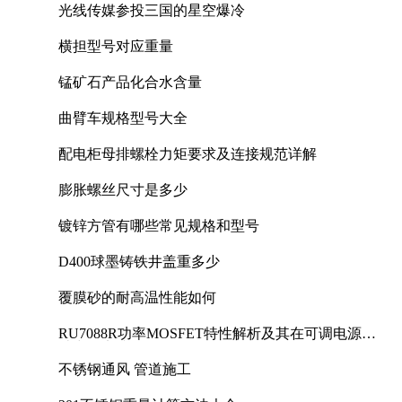
光线传媒参投三国的星空爆冷
横担型号对应重量
锰矿石产品化合水含量
曲臂车规格型号大全
配电柜母排螺栓力矩要求及连接规范详解
膨胀螺丝尺寸是多少
镀锌方管有哪些常见规格和型号
D400球墨铸铁井盖重多少
覆膜砂的耐高温性能如何
RU7088R功率MOSFET特性解析及其在可调电源设
计中的实践
不锈钢通风 管道施工