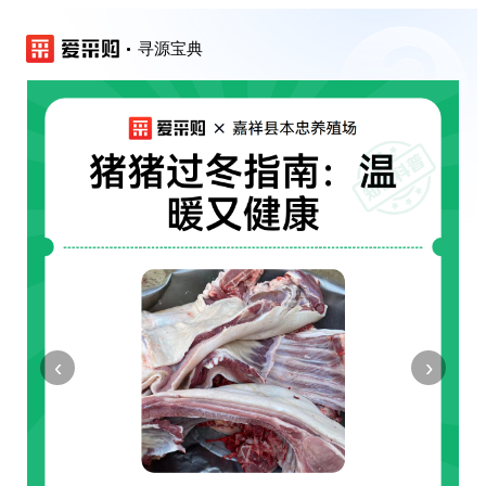
寻源宝典
‹
›