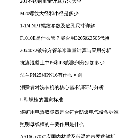
201不锈钢重量计算方法大全
M20螺纹大径和小径是多少
1-1/4 NPT螺纹参数及底孔尺寸详解
F1010E是什么管？能否用3205或3505代换
20x40x2镀锌方管单米重量计算与应用分析
抗渗混凝土中P6和P8膨胀剂分别加多少
法兰PN25和PN16有什么区别
消费者对洗衣机的核心需求调研与分析
U型螺栓的国家标准
煤矿用电热取暖器是否符合防爆电气设备标准
照明母线槽的主要作用是什么
A516Gr70对应国内材质及低温冲击要求解析