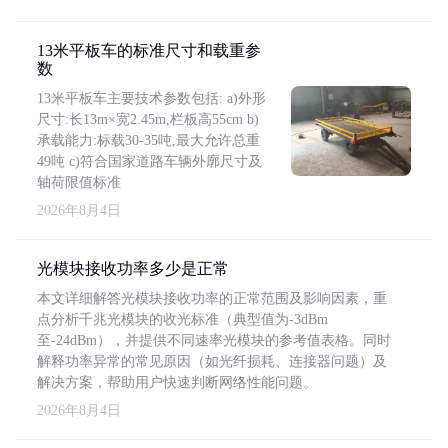
13米平板车的标准尺寸和载重参
数
13米平板车主要技术参数包括: a)外形
尺寸:长13m×宽2.45m,栏板高55cm b)
承载能力:标载30-35吨,最大允许总重
49吨 c)符合国家道路车辆外廓尺寸及
轴荷限值标准
2026年8月4日
光模块接收功率多少是正常
本文详细解答光模块接收功率的正常范围及影响因素，重
点分析千兆光模块的收光标准（典型值为-3dBm
至-24dBm），并提供不同速率光模块的参考值表格。同时
解释功率异常的常见原因（如光纤损耗、连接器问题）及
解决方案，帮助用户快速判断网络性能问题。
2026年8月4日