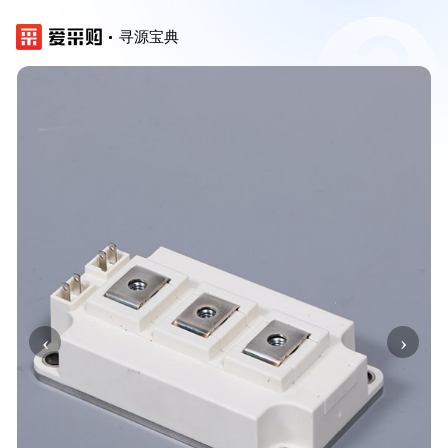
寻源宝典
‹
›