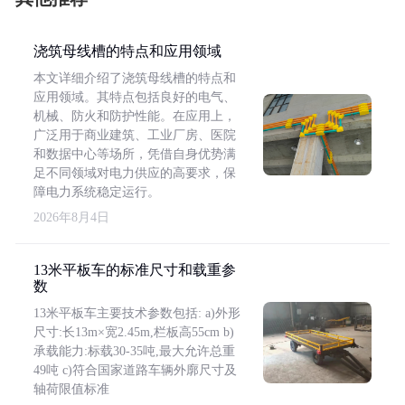
浇筑母线槽的特点和应用领域
本文详细介绍了浇筑母线槽的特点和
应用领域。其特点包括良好的电气、
机械、防火和防护性能。在应用上，
广泛用于商业建筑、工业厂房、医院
和数据中心等场所，凭借自身优势满
足不同领域对电力供应的高要求，保
障电力系统稳定运行。
2026年8月4日
13米平板车的标准尺寸和载重参
数
13米平板车主要技术参数包括: a)外形
尺寸:长13m×宽2.45m,栏板高55cm b)
承载能力:标载30-35吨,最大允许总重
49吨 c)符合国家道路车辆外廓尺寸及
轴荷限值标准