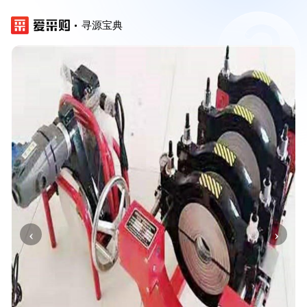
寻源宝典
‹
›