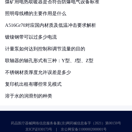
煤矿用电热取暖器是否符合防爆电气设备标准
照明母线槽的主要作用是什么
A516Gr70对应国内材质及低温冲击要求解析
镀镍钢带可以过多少电流
计量泵如何达到控制和调节流量的目的
联轴器的轴孔形式有三种：Y型、J型、Z型
不锈钢材质厚度允许误差是多少
复印机出租有哪些常见模式
溶于水的润滑剂的种类
药品医疗器械网络信息服务备案(京)网药械信息备字（2021）第00159号
京ICP证030173号
京公网安备11000002000001号