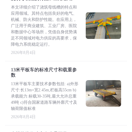
本文详细介绍了浇筑母线槽的特点和
应用领域。其特点包括良好的电气、
机械、防火和防护性能。在应用上，
广泛用于商业建筑、工业厂房、医院
和数据中心等场所，凭借自身优势满
足不同领域对电力供应的高要求，保
障电力系统稳定运行。
2026年8月4日
13米平板车的标准尺寸和载重参
数
13米平板车主要技术参数包括: a)外形
尺寸:长13m×宽2.45m,栏板高55cm b)
承载能力:标载30-35吨,最大允许总重
49吨 c)符合国家道路车辆外廓尺寸及
轴荷限值标准
2026年8月4日