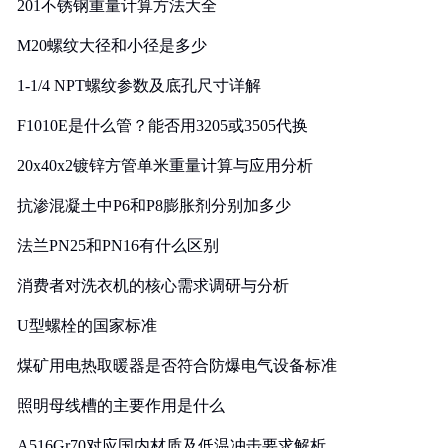
201不锈钢重量计算方法大全
M20螺纹大径和小径是多少
1-1/4 NPT螺纹参数及底孔尺寸详解
F1010E是什么管？能否用3205或3505代换
20x40x2镀锌方管单米重量计算与应用分析
抗渗混凝土中P6和P8膨胀剂分别加多少
法兰PN25和PN16有什么区别
消费者对洗衣机的核心需求调研与分析
U型螺栓的国家标准
煤矿用电热取暖器是否符合防爆电气设备标准
照明母线槽的主要作用是什么
A516Gr70对应国内材质及低温冲击要求解析