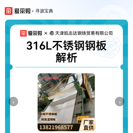
寻源宝典
‹
›