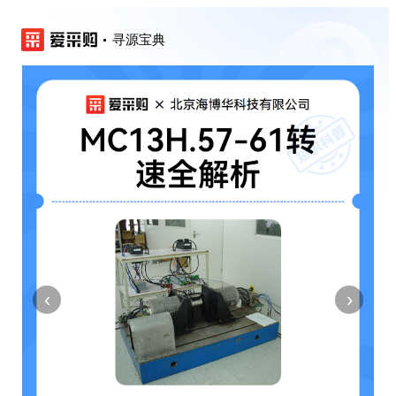
寻源宝典
‹
›