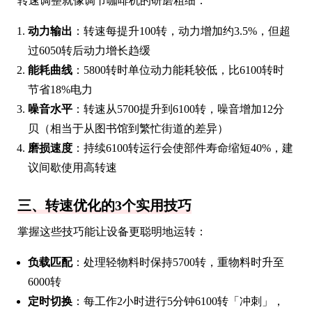
转速调整就像调节咖啡机的研磨粗细：
动力输出
：转速每提升100转，动力增加约3.5%，但超
过6050转后动力增长趋缓
能耗曲线
：5800转时单位动力能耗较低，比6100转时
节省18%电力
噪音水平
：转速从5700提升到6100转，噪音增加12分
贝（相当于从图书馆到繁忙街道的差异）
磨损速度
：持续6100转运行会使部件寿命缩短40%，建
议间歇使用高转速
三、转速优化的3个实用技巧
掌握这些技巧能让设备更聪明地运转：
负载匹配
：处理轻物料时保持5700转，重物料时升至
6000转
定时切换
：每工作2小时进行5分钟6100转「冲刺」，