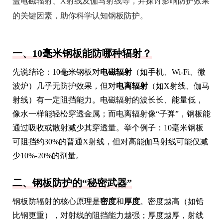
盖电磁辐射、X射线及伽马射线等，并探讨影响防护效果
的关键因素，助你科学认知钢板防护。
一、10毫米钢板能防哪种辐射？
先说结论：10毫米钢板对
电磁辐射
（如手机、Wi-Fi、微
波炉）几乎无防护效果，但对
电离辐射
（如X射线、伽马
射线）有一定阻挡能力。电磁辐射的波长长、能量低，
像水一样能轻松穿透金属；而电离辐射像“子弹”，钢板能
通过吸收或散射减少其穿透量。举个例子：10毫米钢板
可阻挡约30%的普通X射线，但对高能伽马射线可能仅减
少10%-20%的剂量。
二、钢板防护的“秘密武器”
钢板防辐射的核心原理是
密度
和
厚度
。密度越高（如铅
比钢更重），对射线的阻挡能力越强；厚度越厚，射线