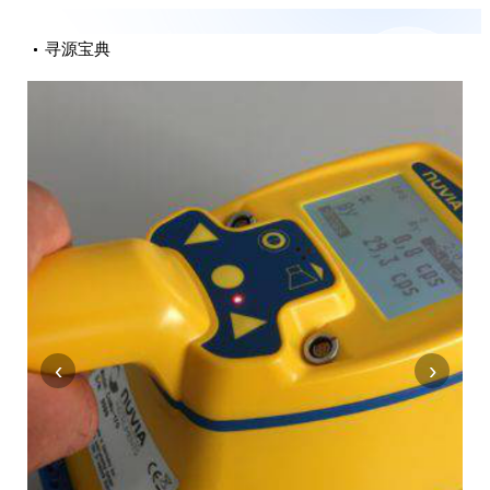
寻源宝典
‹
›