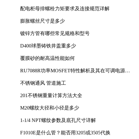
配电柜母排螺栓力矩要求及连接规范详解
膨胀螺丝尺寸是多少
镀锌方管有哪些常见规格和型号
D400球墨铸铁井盖重多少
覆膜砂的耐高温性能如何
RU7088R功率MOSFET特性解析及其在可调电源设
计中的实践
不锈钢通风 管道施工
201不锈钢重量计算方法大全
M20螺纹大径和小径是多少
1-1/4 NPT螺纹参数及底孔尺寸详解
F1010E是什么管？能否用3205或3505代换