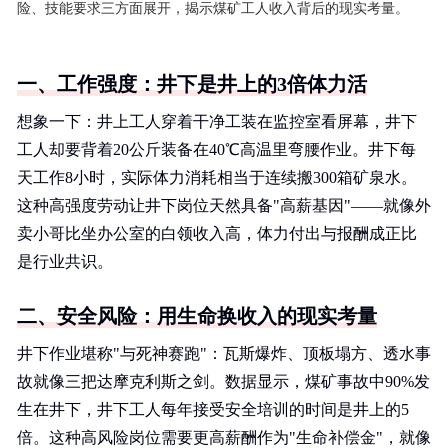
险、技能要求三方面展开，揭示煤矿工人收入背后的现实考量。
一、工作强度：井下是井上的3倍体力活
想象一下：井上工人穿着干净工装在监控室看屏幕，井下
工人却要背着20公斤装备在40℃高温里弯腰作业。井下每
天工作8小时，实际体力消耗相当于连续搬300箱矿泉水。
这种高强度劳动让井下岗位天然具备"高薪基因"——就像外
卖小哥比坐办公室的白领收入高，体力付出与报酬成正比
是行业共识。
二、安全风险：用生命换收入的现实考量
井下作业堪称"与死神赛跑"：瓦斯爆炸、顶板塌方、透水事
故就像三把达摩克利斯之剑。数据显示，煤矿事故中90%发
生在井下，井下工人每年接受安全培训的时间是井上的5
倍。这种高风险岗位需要更高薪酬作为"生命补偿金"，就像