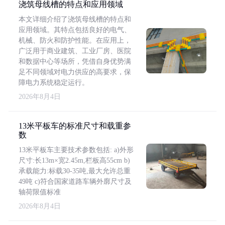
浇筑母线槽的特点和应用领域
本文详细介绍了浇筑母线槽的特点和
应用领域。其特点包括良好的电气、
机械、防火和防护性能。在应用上，
广泛用于商业建筑、工业厂房、医院
和数据中心等场所，凭借自身优势满
足不同领域对电力供应的高要求，保
障电力系统稳定运行。
2026年8月4日
13米平板车的标准尺寸和载重参
数
13米平板车主要技术参数包括: a)外形
尺寸:长13m×宽2.45m,栏板高55cm b)
承载能力:标载30-35吨,最大允许总重
49吨 c)符合国家道路车辆外廓尺寸及
轴荷限值标准
2026年8月4日