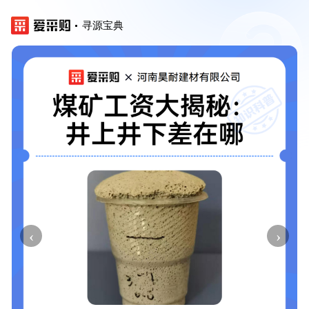
寻源宝典
‹
›