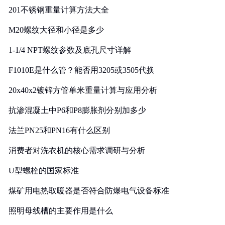
201不锈钢重量计算方法大全
M20螺纹大径和小径是多少
1-1/4 NPT螺纹参数及底孔尺寸详解
F1010E是什么管？能否用3205或3505代换
20x40x2镀锌方管单米重量计算与应用分析
抗渗混凝土中P6和P8膨胀剂分别加多少
法兰PN25和PN16有什么区别
消费者对洗衣机的核心需求调研与分析
U型螺栓的国家标准
煤矿用电热取暖器是否符合防爆电气设备标准
照明母线槽的主要作用是什么