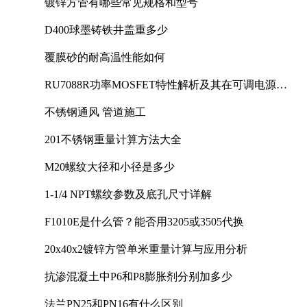
镀锌方管有哪些常见规格和型号
D400球墨铸铁井盖重多少
覆膜砂的耐高温性能如何
RU7088R功率MOSFET特性解析及其在可调电源设
计中的实践
不锈钢通风 管道施工
201不锈钢重量计算方法大全
M20螺纹大径和小径是多少
1-1/4 NPT螺纹参数及底孔尺寸详解
F1010E是什么管？能否用3205或3505代换
20x40x2镀锌方管单米重量计算与应用分析
抗渗混凝土中P6和P8膨胀剂分别加多少
法兰PN25和PN16有什么区别