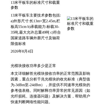
13米平板车的标准尺寸和载重
参数
13米平板车主要技术参数包括:
a)外形尺寸:长13m×宽2.45m,栏
板高55cm b)承载能力:标载30-
35吨,最大允许总重49吨 c)符合
国家道路车辆外廓尺寸及轴荷
限值标准
2026年8月4日
光模块接收功率多少是正常
本文详细解答光模块接收功率的正常范围及影响
因素，重点分析千兆光模块的收光标准（典型值
为-3dBm至-24dBm），并提供不同速率光模块的
参考值表格。同时解释功率异常的常见原因（如
光纤损耗、连接器问题）及解决方案，帮助用户
快速判断网络性能问题。