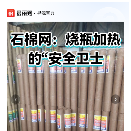
寻源宝典
‹
›