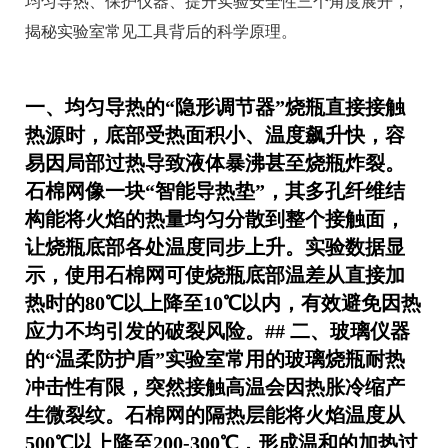
均匀导热、保护仪器、提升实验安全性三个角度展开，
揭秘实验室常见工具背后的科学原理。
一、均匀导热的“隐形调节器”烧瓶直接接触
热源时，底部受热面积小、温度飙升快，容
易因局部过热导致液体暴沸甚至烧瓶炸裂。
石棉网像一块“智能导热垫”，其多孔纤维结
构能将火焰的热量均匀分散到整个接触面，
让烧瓶底部各处温度同步上升。实验数据显
示，使用石棉网可使烧瓶底部温差从直接加
热时的80℃以上降至10℃以内，有效避免因热
应力不均引发的破裂风险。## 二、玻璃仪器
的“温柔防护盾”实验室常用的玻璃烧瓶耐热
冲击性有限，突然接触高温会因热胀冷缩产
生微裂纹。石棉网的隔热层能将火焰温度从
500℃以上降至200-300℃，形成温和的加热过