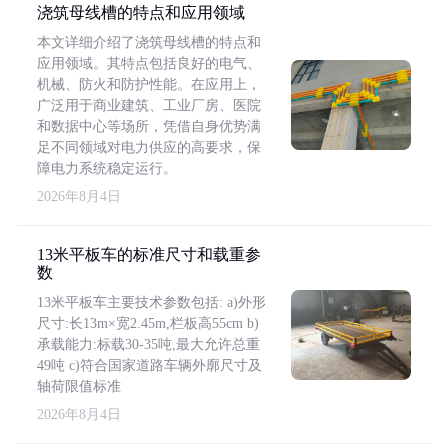
浇筑母线槽的特点和应用领域
本文详细介绍了浇筑母线槽的特点和
应用领域。其特点包括良好的电气、
机械、防火和防护性能。在应用上，
广泛用于商业建筑、工业厂房、医院
和数据中心等场所，凭借自身优势满
足不同领域对电力供应的高要求，保
障电力系统稳定运行。
2026年8月4日
13米平板车的标准尺寸和载重参
数
13米平板车主要技术参数包括: a)外形
尺寸:长13m×宽2.45m,栏板高55cm b)
承载能力:标载30-35吨,最大允许总重
49吨 c)符合国家道路车辆外廓尺寸及
轴荷限值标准
2026年8月4日