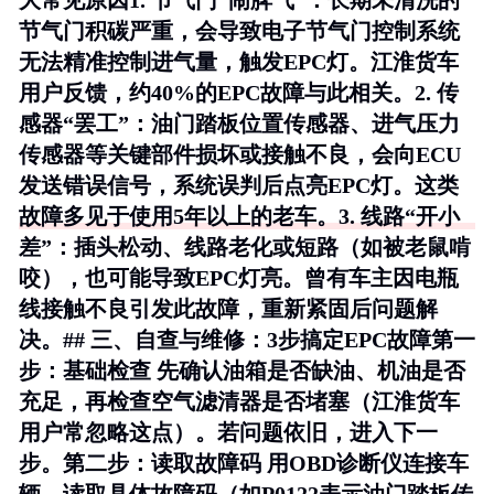
大常见原因1.
节气门“闹脾气”
：长期未清洗的
节气门积碳严重，会导致电子节气门控制系统
无法精准控制进气量，触发EPC灯。江淮货车
用户反馈，约40%的EPC故障与此相关。2.
传
感器“罢工”
：油门踏板位置传感器、进气压力
传感器等关键部件损坏或接触不良，会向ECU
发送错误信号，系统误判后点亮EPC灯。这类
故障多见于使用5年以上的老车。3.
线路“开小
差”
：插头松动、线路老化或短路（如被老鼠啃
咬），也可能导致EPC灯亮。曾有车主因电瓶
线接触不良引发此故障，重新紧固后问题解
决。## 三、自查与维修：3步搞定EPC故障
第一
步：基础检查
先确认油箱是否缺油、机油是否
充足，再检查空气滤清器是否堵塞（江淮货车
用户常忽略这点）。若问题依旧，进入下一
步。
第二步：读取故障码
用OBD诊断仪连接车