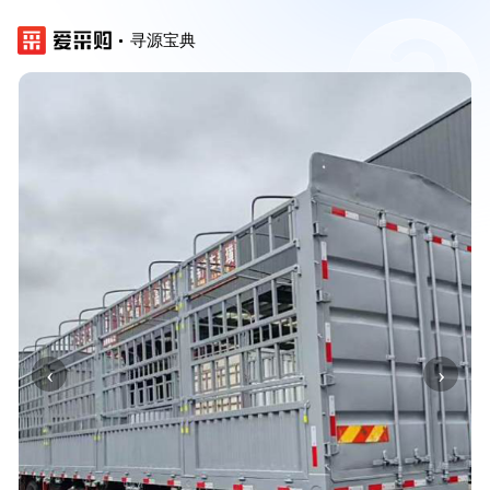
寻源宝典
‹
›