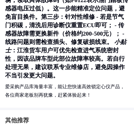
辆，读取具体故障码（如P0122表示油门踏板传
感器电压过低）。这一步能精准定位问题，避
免盲目换件。
第三步：针对性维修
- 若是节气
门积碳，清洗后用诊断仪重置ECU即可； - 传
感器故障需更换新件（价格约200-500元）； -
线路问题则需检查插头、修复破损线束。
小贴
士
：江淮货车用户可优先检查进气系统密封
性，因该品牌车型此部位故障率较高。若自行
处理无果，建议联系专业维修店，避免因操作
不当引发更大问题。
爱采购产品库海量丰富，能让您快速高效锁定心仪产品，
各位商家老板别再犹豫，赶紧体验起来！
其他推荐