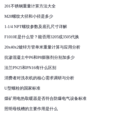
201不锈钢重量计算方法大全
M20螺纹大径和小径是多少
1-1/4 NPT螺纹参数及底孔尺寸详解
F1010E是什么管？能否用3205或3505代换
20x40x2镀锌方管单米重量计算与应用分析
抗渗混凝土中P6和P8膨胀剂分别加多少
法兰PN25和PN16有什么区别
消费者对洗衣机的核心需求调研与分析
U型螺栓的国家标准
煤矿用电热取暖器是否符合防爆电气设备标准
照明母线槽的主要作用是什么