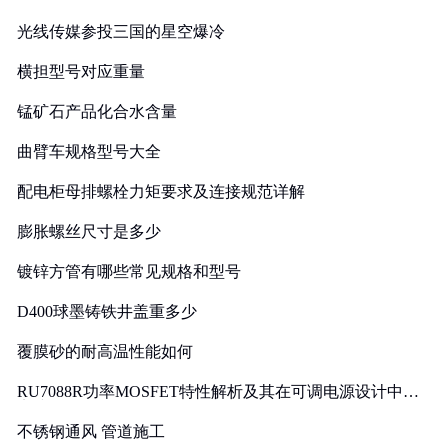
光线传媒参投三国的星空爆冷
横担型号对应重量
锰矿石产品化合水含量
曲臂车规格型号大全
配电柜母排螺栓力矩要求及连接规范详解
膨胀螺丝尺寸是多少
镀锌方管有哪些常见规格和型号
D400球墨铸铁井盖重多少
覆膜砂的耐高温性能如何
RU7088R功率MOSFET特性解析及其在可调电源设计中的
实践
不锈钢通风 管道施工