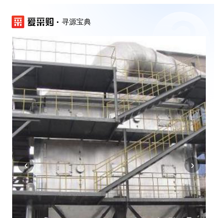
寻源宝典
‹
›