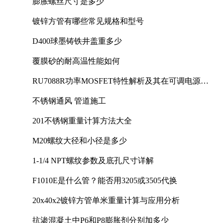
膨胀螺丝尺寸是多少
镀锌方管有哪些常见规格和型号
D400球墨铸铁井盖重多少
覆膜砂的耐高温性能如何
RU7088R功率MOSFET特性解析及其在可调电源设
计中的实践
不锈钢通风 管道施工
201不锈钢重量计算方法大全
M20螺纹大径和小径是多少
1-1/4 NPT螺纹参数及底孔尺寸详解
F1010E是什么管？能否用3205或3505代换
20x40x2镀锌方管单米重量计算与应用分析
抗渗混凝土中P6和P8膨胀剂分别加多少