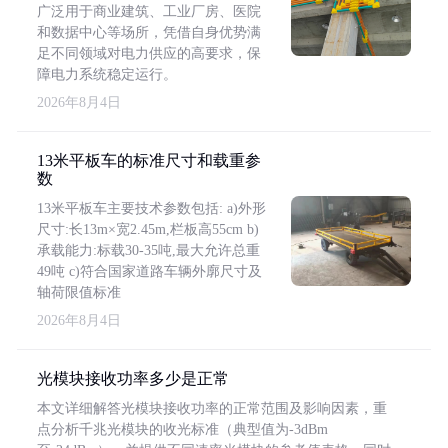
广泛用于商业建筑、工业厂房、医院
和数据中心等场所，凭借自身优势满
足不同领域对电力供应的高要求，保
障电力系统稳定运行。
2026年8月4日
13米平板车的标准尺寸和载重参
数
13米平板车主要技术参数包括: a)外形
尺寸:长13m×宽2.45m,栏板高55cm b)
承载能力:标载30-35吨,最大允许总重
49吨 c)符合国家道路车辆外廓尺寸及
轴荷限值标准
2026年8月4日
光模块接收功率多少是正常
本文详细解答光模块接收功率的正常范围及影响因素，重
点分析千兆光模块的收光标准（典型值为-3dBm