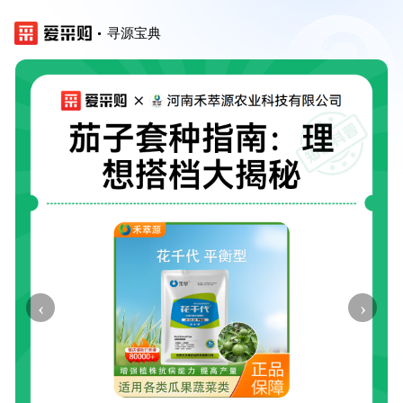
寻源宝典
‹
›