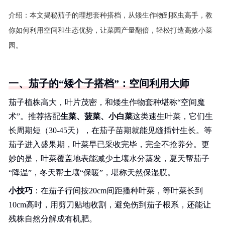
介绍：
本文揭秘茄子的理想套种搭档，从矮生作物到驱虫高手，教
你如何利用空间和生态优势，让菜园产量翻倍，轻松打造高效小菜
园。
一、茄子的“矮个子搭档”：空间利用大师
茄子植株高大，叶片茂密，和矮生作物套种堪称“空间魔
术”。推荐搭配
生菜、菠菜、小白菜
这类速生叶菜，它们生
长周期短（30-45天），在茄子苗期就能见缝插针生长。等
茄子进入盛果期，叶菜早已采收完毕，完全不抢养分。更
妙的是，叶菜覆盖地表能减少土壤水分蒸发，夏天帮茄子
“降温”，冬天帮土壤“保暖”，堪称天然保湿膜。
小技巧
：在茄子行间按20cm间距播种叶菜，等叶菜长到
10cm高时，用剪刀贴地收割，避免伤到茄子根系，还能让
残株自然分解成有机肥。