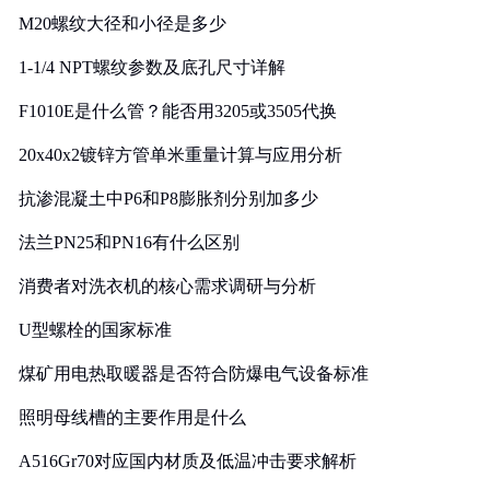
M20螺纹大径和小径是多少
1-1/4 NPT螺纹参数及底孔尺寸详解
F1010E是什么管？能否用3205或3505代换
20x40x2镀锌方管单米重量计算与应用分析
抗渗混凝土中P6和P8膨胀剂分别加多少
法兰PN25和PN16有什么区别
消费者对洗衣机的核心需求调研与分析
U型螺栓的国家标准
煤矿用电热取暖器是否符合防爆电气设备标准
照明母线槽的主要作用是什么
A516Gr70对应国内材质及低温冲击要求解析