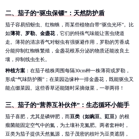
二、茄子的“驱虫保镖”：天然防护盾
茄子容易招蚜虫、红蜘蛛，而某些植物自带“驱虫光环”。比
如
薄荷、罗勒、金盏花
，它们的特殊气味能让害虫绕道
走。薄荷的清凉香气对蚜虫有强驱避作用，罗勒的芳香成
分能抑制红蜘蛛繁殖，金盏花根系分泌的物质还能改良土
壤，抑制线虫生长。
种植方案
：在茄子植株周围每隔30cm种一株薄荷或罗勒，
形成“气味防护圈”；在菜园边缘种一排金盏花，既能驱虫又
能点缀菜园。这些香草还能随时采摘做菜，一举两得！
三、茄子的“营养互补伙伴”：生态循环小能手
茄子喜肥，尤其是磷钾肥，而
豆类（如豌豆、豇豆）
的根
瘤菌能固定空气中的氮，为土壤补充氮肥。两者套种时，
豆类为茄子提供天然氮源，茄子茂密的枝叶为豆类遮阴，