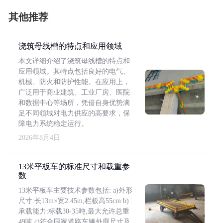
其他推荐
浇筑母线槽的特点和应用领域
本文详细介绍了浇筑母线槽的特点和
应用领域。其特点包括良好的电气、
机械、防火和防护性能。在应用上，
广泛用于商业建筑、工业厂房、医院
和数据中心等场所，凭借自身优势满
足不同领域对电力供应的高要求，保
障电力系统稳定运行。
2026年8月4日
13米平板车的标准尺寸和载重参
数
13米平板车主要技术参数包括: a)外形
尺寸:长13m×宽2.45m,栏板高55cm b)
承载能力:标载30-35吨,最大允许总重
49吨 c)符合国家道路车辆外廓尺寸及