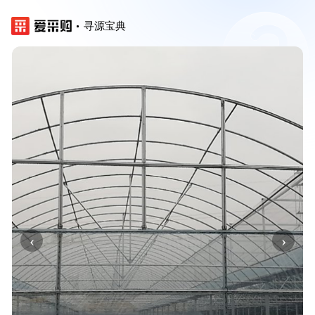
寻源宝典
‹
›