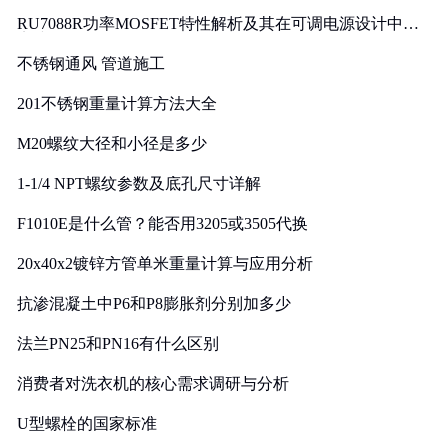
RU7088R功率MOSFET特性解析及其在可调电源设计中的
实践
不锈钢通风 管道施工
201不锈钢重量计算方法大全
M20螺纹大径和小径是多少
1-1/4 NPT螺纹参数及底孔尺寸详解
F1010E是什么管？能否用3205或3505代换
20x40x2镀锌方管单米重量计算与应用分析
抗渗混凝土中P6和P8膨胀剂分别加多少
法兰PN25和PN16有什么区别
消费者对洗衣机的核心需求调研与分析
U型螺栓的国家标准