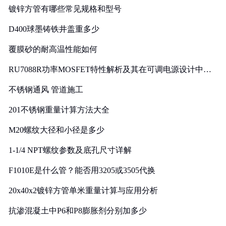
镀锌方管有哪些常见规格和型号
D400球墨铸铁井盖重多少
覆膜砂的耐高温性能如何
RU7088R功率MOSFET特性解析及其在可调电源设计中的
实践
不锈钢通风 管道施工
201不锈钢重量计算方法大全
M20螺纹大径和小径是多少
1-1/4 NPT螺纹参数及底孔尺寸详解
F1010E是什么管？能否用3205或3505代换
20x40x2镀锌方管单米重量计算与应用分析
抗渗混凝土中P6和P8膨胀剂分别加多少