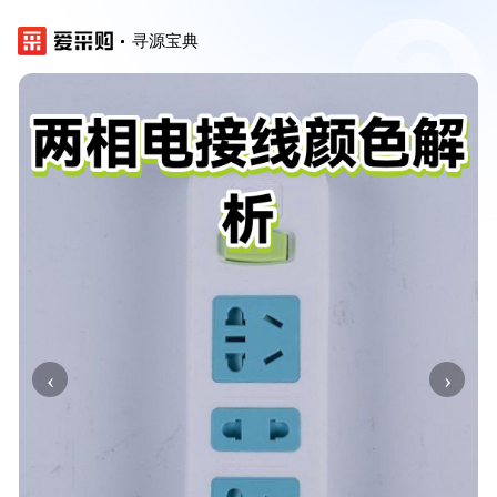
寻源宝典
‹
›