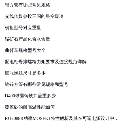
铝方管有哪些常见规格
光线传媒参投三国的星空爆冷
横担型号对应重量
锰矿石产品化合水含量
曲臂车规格型号大全
配电柜母排螺栓力矩要求及连接规范详解
膨胀螺丝尺寸是多少
镀锌方管有哪些常见规格和型号
D400球墨铸铁井盖重多少
覆膜砂的耐高温性能如何
RU7088R功率MOSFET特性解析及其在可调电源设计中的
实践