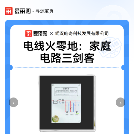
寻源宝典
‹
›