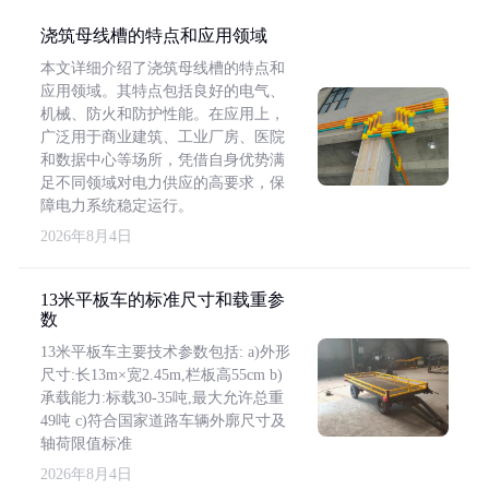
浇筑母线槽的特点和应用领域
本文详细介绍了浇筑母线槽的特点和
应用领域。其特点包括良好的电气、
机械、防火和防护性能。在应用上，
广泛用于商业建筑、工业厂房、医院
和数据中心等场所，凭借自身优势满
足不同领域对电力供应的高要求，保
障电力系统稳定运行。
2026年8月4日
13米平板车的标准尺寸和载重参
数
13米平板车主要技术参数包括: a)外形
尺寸:长13m×宽2.45m,栏板高55cm b)
承载能力:标载30-35吨,最大允许总重
49吨 c)符合国家道路车辆外廓尺寸及
轴荷限值标准
2026年8月4日