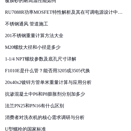
覆膜砂的耐高温性能如何
RU7088R功率MOSFET特性解析及其在可调电源设计中的
实践
不锈钢通风 管道施工
201不锈钢重量计算方法大全
M20螺纹大径和小径是多少
1-1/4 NPT螺纹参数及底孔尺寸详解
F1010E是什么管？能否用3205或3505代换
20x40x2镀锌方管单米重量计算与应用分析
抗渗混凝土中P6和P8膨胀剂分别加多少
法兰PN25和PN16有什么区别
消费者对洗衣机的核心需求调研与分析
U型螺栓的国家标准