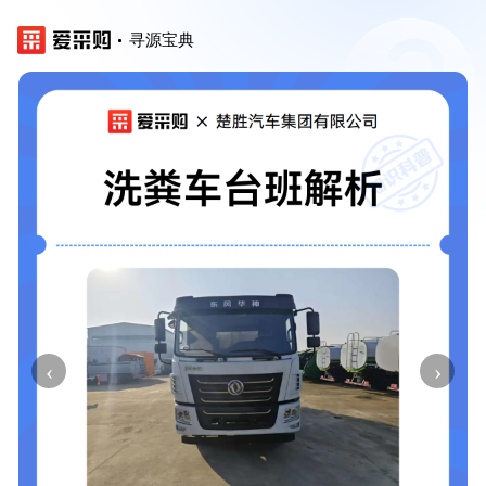
寻源宝典
‹
›