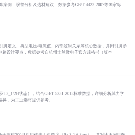
计算案例、误差分析及选材建议，数据参考GB/T 4423-2007等国家标
括各引脚定义、典型电压/电流值、内部逻辑关系等核心数据，并附引脚参
电路设计要点，数据参考自杭州士兰微电子官方规格书（版本
_1/2H状态），结合GB/T 5231-2012标准数据，详细分析其力学
差异，为工业选材提供参考。
砂200目对应的表面粗糙度（Ra 3.2-6.3μm），并对比不同目数