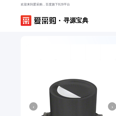
欢迎来到爱采购，百度旗下B2B平台
寻源宝典
‹
›