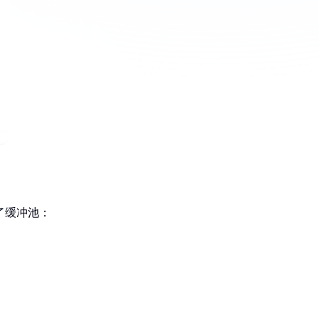
了缓冲池：