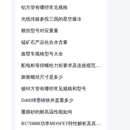
铝方管有哪些常见规格
光线传媒参投三国的星空爆冷
横担型号对应重量
锰矿石产品化合水含量
曲臂车规格型号大全
配电柜母排螺栓力矩要求及连接规范详
解
膨胀螺丝尺寸是多少
镀锌方管有哪些常见规格和型号
D400球墨铸铁井盖重多少
覆膜砂的耐高温性能如何
RU7088R功率MOSFET特性解析及其在
可调电源设计中的实践