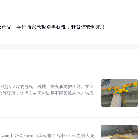
仪产品，各位商家老板别再犹豫，赶紧体验起来！
点包括良好的电气、机械、防火和防护性能。在应
心等场所，凭借自身优势满足不同领域对电力供应
5m,栏板高55cm b)承载能力:标载30-35吨,最大允