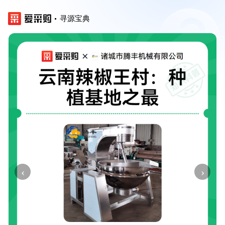
寻源宝典
‹
›