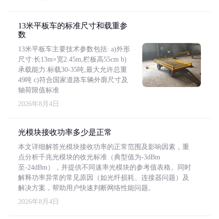
13米平板车的标准尺寸和载重参
数
13米平板车主要技术参数包括: a)外形
尺寸:长13m×宽2.45m,栏板高55cm b)
承载能力:标载30-35吨,最大允许总重
49吨 c)符合国家道路车辆外廓尺寸及
轴荷限值标准
2026年8月4日
光模块接收功率多少是正常
本文详细解答光模块接收功率的正常范围及影响因素，重
点分析千兆光模块的收光标准（典型值为-3dBm
至-24dBm），并提供不同速率光模块的参考值表格。同时
解释功率异常的常见原因（如光纤损耗、连接器问题）及
解决方案，帮助用户快速判断网络性能问题。
2026年8月4日