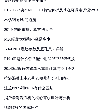
覆膜砂的耐高温性能如何
RU7088R功率MOSFET特性解析及其在可调电源设计中的
实践
不锈钢通风 管道施工
201不锈钢重量计算方法大全
M20螺纹大径和小径是多少
1-1/4 NPT螺纹参数及底孔尺寸详解
F1010E是什么管？能否用3205或3505代换
20x40x2镀锌方管单米重量计算与应用分析
抗渗混凝土中P6和P8膨胀剂分别加多少
法兰PN25和PN16有什么区别
消费者对洗衣机的核心需求调研与分析
U型螺栓的国家标准