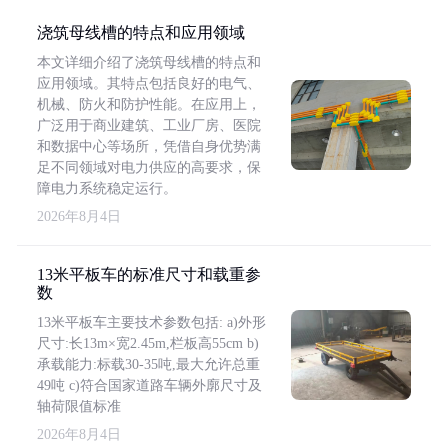
浇筑母线槽的特点和应用领域
本文详细介绍了浇筑母线槽的特点和
应用领域。其特点包括良好的电气、
机械、防火和防护性能。在应用上，
广泛用于商业建筑、工业厂房、医院
和数据中心等场所，凭借自身优势满
足不同领域对电力供应的高要求，保
障电力系统稳定运行。
2026年8月4日
13米平板车的标准尺寸和载重参
数
13米平板车主要技术参数包括: a)外形
尺寸:长13m×宽2.45m,栏板高55cm b)
承载能力:标载30-35吨,最大允许总重
49吨 c)符合国家道路车辆外廓尺寸及
轴荷限值标准
2026年8月4日