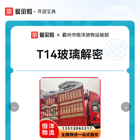
寻源宝典
‹
›