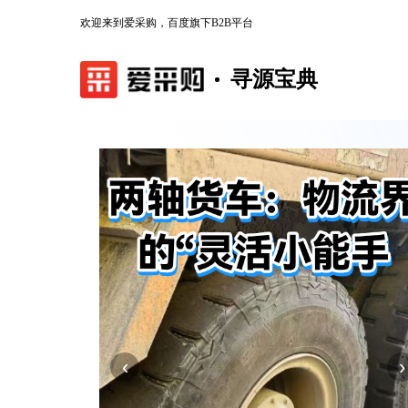
欢迎来到爱采购，百度旗下B2B平台
寻源宝典
‹
›