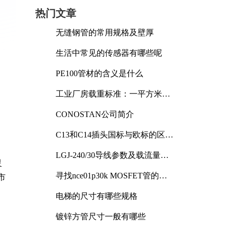
热门文章
无缝钢管的常用规格及壁厚
生活中常见的传感器有哪些呢
PE100管材的含义是什么
工业厂房载重标准：一平方米能
承受多少公斤
CONOSTAN公司简介
C13和C14插头国标与欧标的区别
及其标准解析
LGJ-240/30导线参数及载流量解
灵
析
寻找nce01p30k MOSFET管的合
市
适替代型号
电梯的尺寸有哪些规格
镀锌方管尺寸一般有哪些