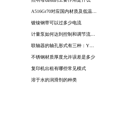
A516Gr70对应国内材质及低温冲
击要求解析
镀镍钢带可以过多少电流
计量泵如何达到控制和调节流量
的目的
联轴器的轴孔形式有三种：Y
型、J型、Z型
不锈钢材质厚度允许误差是多少
复印机出租有哪些常见模式
溶于水的润滑剂的种类