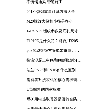
不锈钢通风 管道施工
201不锈钢重量计算方法大全
M20螺纹大径和小径是多少
1-1/4 NPT螺纹参数及底孔尺寸详
解
F1010E是什么管？能否用3205或
3505代换
20x40x2镀锌方管单米重量计算
与应用分析
抗渗混凝土中P6和P8膨胀剂分别
加多少
法兰PN25和PN16有什么区别
消费者对洗衣机的核心需求调研
与分析
U型螺栓的国家标准
煤矿用电热取暖器是否符合防爆
电气设备标准
照明母线槽的主要作用是什么