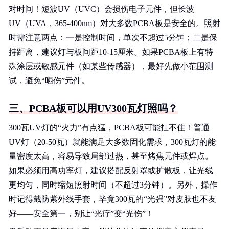
对时间！短波UV（UVC）会损伤电子元件，但长波
UV（UVA，365-400nm）对大多数PCBA板是安全的。照射
时需注意两点：一是控制时间，单次不超过5分钟；二是保
持距离，建议灯与板间距10-15厘米。如果PCBA板上有特
殊涂层或敏感元件（如某些传感器），最好先做小范围测
试，避免“晒伤”元件。
三、PCBA板可以用UV300瓦灯照吗？
300瓦UV灯的“火力”有点猛，PCBA板可能扛不住！普通
UV灯（20-50瓦）就能满足大多数固化需求，300瓦灯的能
量密度太高，容易导致局部过热，甚至烤焦元件或焊点。
如果必须用高功率灯，建议搭配反射罩或扩散板，让光线
更均匀，同时缩短照射时间（不超过3分钟）。另外，操作
时记得戴防紫外线手套，毕竟300瓦的“光强”对皮肤也不友
好——安全第一，别让“光疗”变“光伤”！