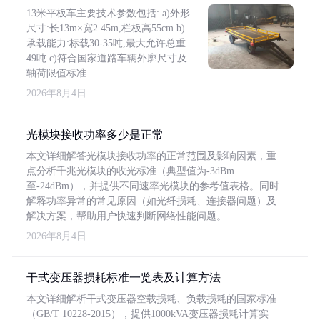
13米平板车主要技术参数包括: a)外形
尺寸:长13m×宽2.45m,栏板高55cm b)
承载能力:标载30-35吨,最大允许总重
49吨 c)符合国家道路车辆外廓尺寸及
轴荷限值标准
2026年8月4日
光模块接收功率多少是正常
本文详细解答光模块接收功率的正常范围及影响因素，重
点分析千兆光模块的收光标准（典型值为-3dBm
至-24dBm），并提供不同速率光模块的参考值表格。同时
解释功率异常的常见原因（如光纤损耗、连接器问题）及
解决方案，帮助用户快速判断网络性能问题。
2026年8月4日
干式变压器损耗标准一览表及计算方法
本文详细解析干式变压器空载损耗、负载损耗的国家标准
（GB/T 10228-2015），提供1000kVA变压器损耗计算实