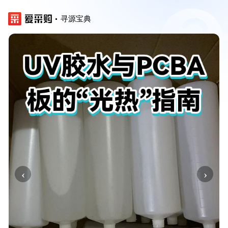
寻源宝典
‹
›