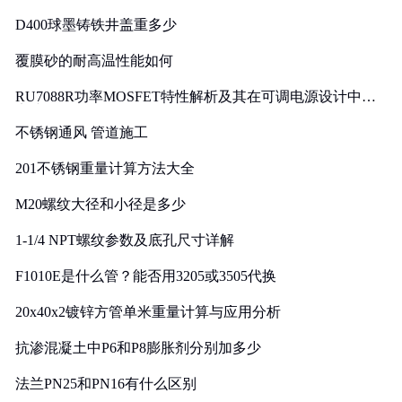
D400球墨铸铁井盖重多少
覆膜砂的耐高温性能如何
RU7088R功率MOSFET特性解析及其在可调电源设计中的
实践
不锈钢通风 管道施工
201不锈钢重量计算方法大全
M20螺纹大径和小径是多少
1-1/4 NPT螺纹参数及底孔尺寸详解
F1010E是什么管？能否用3205或3505代换
20x40x2镀锌方管单米重量计算与应用分析
抗渗混凝土中P6和P8膨胀剂分别加多少
法兰PN25和PN16有什么区别