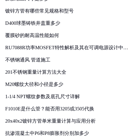
镀锌方管有哪些常见规格和型号
D400球墨铸铁井盖重多少
覆膜砂的耐高温性能如何
RU7088R功率MOSFET特性解析及其在可调电源设计中的
实践
不锈钢通风 管道施工
201不锈钢重量计算方法大全
M20螺纹大径和小径是多少
1-1/4 NPT螺纹参数及底孔尺寸详解
F1010E是什么管？能否用3205或3505代换
20x40x2镀锌方管单米重量计算与应用分析
抗渗混凝土中P6和P8膨胀剂分别加多少