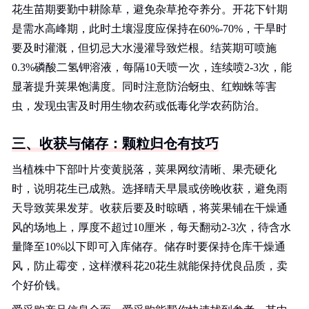
花生苗期要勤中耕除草，避免杂草抢夺养分。开花下针期
是需水高峰期，此时土壤湿度应保持在60%-70%，干旱时
要及时灌溉，但切忌大水漫灌导致烂根。结荚期可喷施
0.3%磷酸二氢钾溶液，每隔10天喷一次，连续喷2-3次，能
显著提升荚果饱满度。同时注意防治蚜虫、红蜘蛛等害
虫，发现虫害及时用生物农药或低毒化学农药防治。
三、收获与储存：颗粒归仓有技巧
当植株中下部叶片变黄脱落，荚果网纹清晰、果壳硬化
时，说明花生已成熟。选择晴天早晨或傍晚收获，避免雨
天导致荚果发芽。收获后要及时晾晒，将荚果铺在干燥通
风的场地上，厚度不超过10厘米，每天翻动2-3次，待含水
量降至10%以下即可入库储存。储存时要保持仓库干燥通
风，防止霉变，这样濮科花20花生就能保持优良品质，卖
个好价钱。