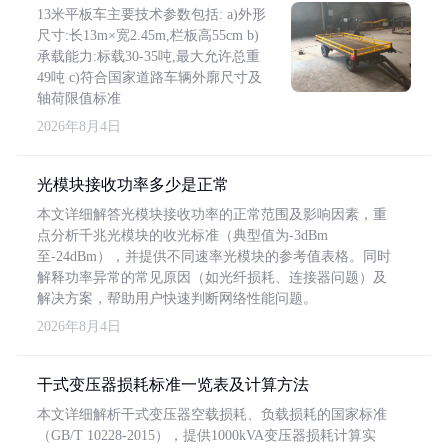
13米平板车主要技术参数包括: a)外形
尺寸:长13m×宽2.45m,栏板高55cm b)
承载能力:标载30-35吨,最大允许总重
49吨 c)符合国家道路车辆外廓尺寸及
轴荷限值标准
2026年8月4日
光模块接收功率多少是正常
本文详细解答光模块接收功率的正常范围及影响因素，重
点分析千兆光模块的收光标准（典型值为-3dBm
至-24dBm），并提供不同速率光模块的参考值表格。同时
解释功率异常的常见原因（如光纤损耗、连接器问题）及
解决方案，帮助用户快速判断网络性能问题。
2026年8月4日
干式变压器损耗标准一览表及计算方法
本文详细解析干式变压器空载损耗、负载损耗的国家标准
（GB/T 10228-2015），提供1000kVA变压器损耗计算实