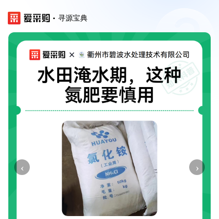
寻源宝典
‹
›