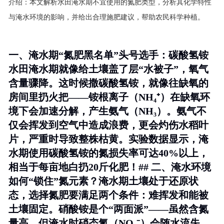
介绍：
本文解析水田淹水期不宜使用的氮肥类型，分析其化学特性
与淹水环境的影响，并给出合理施肥建议，帮助农民科学种植。
一、淹水期“氮肥黑名单”头号选手：碳酸氢铵
水田淹水期就像给土壤盖了层“水被子”，氧气
含量骤降。这时候撒碳酸氢铵，就像往缺氧的
房间里扔火把——铵根离子（NH₄⁺）在缺氧环
境下会加速分解，产生氨气（NH₃）。氨气不
仅会挥发到空气中造成浪费，更会灼伤水稻叶
片，严重时导致整株枯黄。实验数据显示，淹
水期使用碳酸氢铵的氮损失率可达40%以上，
相当于每亩地白扔20斤化肥！## 二、淹水环境
如何“锁住”氮元素？淹水期土壤处于还原状
态，选择氮肥要满足两个条件：
难挥发
和
能被
土壤固定
。硝酸铵是个“两面派”——虽然含氮
量高，但淹水时硝态氮（NO₃⁻）会随水流失，