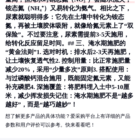
铵态氮（NH₄⁺）又易转化为氨气。相比之下，
尿素就聪明得多：它先在土壤中转化为铵态
氮，再被土壤胶体吸附，就像给氮元素上了“双
保险”。不过要注意，尿素需提前3-5天施用，
给转化反应留足时间。## 三、淹水期施肥的
“黄金法则”1.
选对时机
：排水后2-3天再施肥，
让土壤恢复透气性2.
控制用量
：比正常施肥量
减少20%，采用“少量多次”原则3.
搭配使用
：
与过磷酸钙混合施用，既能固定氮元素，又能
补充磷肥4.
深施覆盖
：将肥料埋入土中5-10厘
米，减少挥发损失记住：淹水期施肥不是“越多
越好”，而是“越巧越妙”！
想了解更多产品的具体功能？爱采购平台上有详细的产品
参数和用户评价可以参考。快来看看吧！