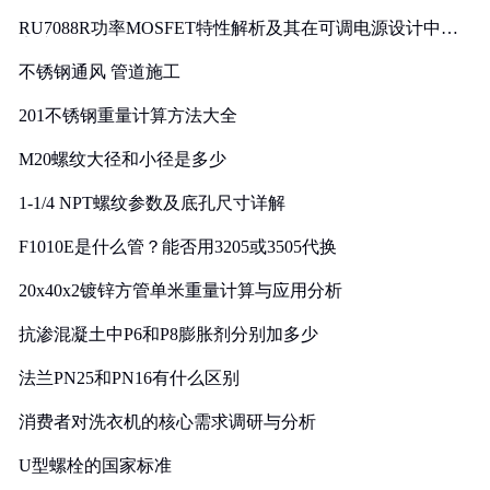
RU7088R功率MOSFET特性解析及其在可调电源设计中的
实践
不锈钢通风 管道施工
201不锈钢重量计算方法大全
M20螺纹大径和小径是多少
1-1/4 NPT螺纹参数及底孔尺寸详解
F1010E是什么管？能否用3205或3505代换
20x40x2镀锌方管单米重量计算与应用分析
抗渗混凝土中P6和P8膨胀剂分别加多少
法兰PN25和PN16有什么区别
消费者对洗衣机的核心需求调研与分析
U型螺栓的国家标准