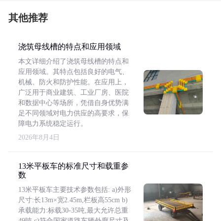
其他推荐
浇筑母线槽的特点和应用领域
本文详细介绍了浇筑母线槽的特点和
应用领域。其特点包括良好的电气、
机械、防火和防护性能。在应用上，
广泛用于商业建筑、工业厂房、医院
和数据中心等场所，凭借自身优势满
足不同领域对电力供应的高要求，保
障电力系统稳定运行。
2026年8月4日
13米平板车的标准尺寸和载重参
数
13米平板车主要技术参数包括: a)外形
尺寸:长13m×宽2.45m,栏板高55cm b)
承载能力:标载30-35吨,最大允许总重
49吨 c)符合国家道路车辆外廓尺寸及