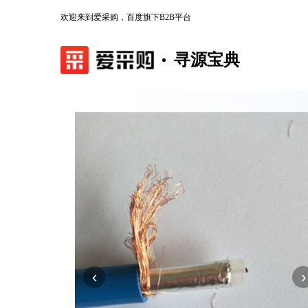
欢迎来到爱采购，百度旗下B2B平台
寻源宝典
‹
›