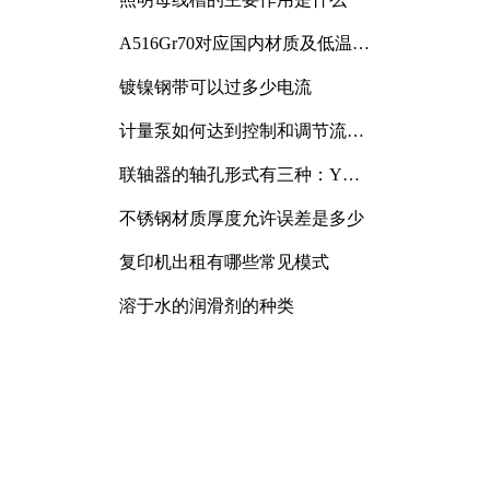
A516Gr70对应国内材质及低温冲
击要求解析
镀镍钢带可以过多少电流
计量泵如何达到控制和调节流量
的目的
联轴器的轴孔形式有三种：Y
型、J型、Z型
不锈钢材质厚度允许误差是多少
复印机出租有哪些常见模式
溶于水的润滑剂的种类