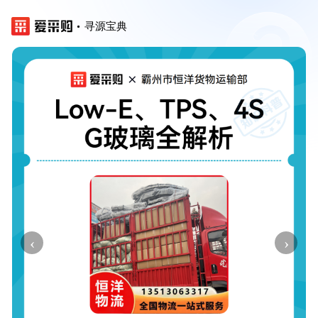
寻源宝典
‹
›