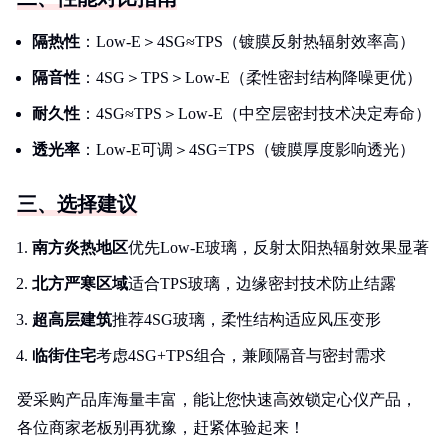
隔热性
：Low-E＞4SG≈TPS（镀膜反射热辐射效率高）
隔音性
：4SG＞TPS＞Low-E（柔性密封结构降噪更优）
耐久性
：4SG≈TPS＞Low-E（中空层密封技术决定寿命）
透光率
：Low-E可调＞4SG=TPS（镀膜厚度影响透光）
三、选择建议
南方炎热地区
优先Low-E玻璃，反射太阳热辐射效果显著
北方严寒区域
适合TPS玻璃，边缘密封技术防止结露
超高层建筑
推荐4SG玻璃，柔性结构适应风压变形
临街住宅
考虑4SG+TPS组合，兼顾隔音与密封需求
爱采购产品库海量丰富，能让您快速高效锁定心仪产品，
各位商家老板别再犹豫，赶紧体验起来！