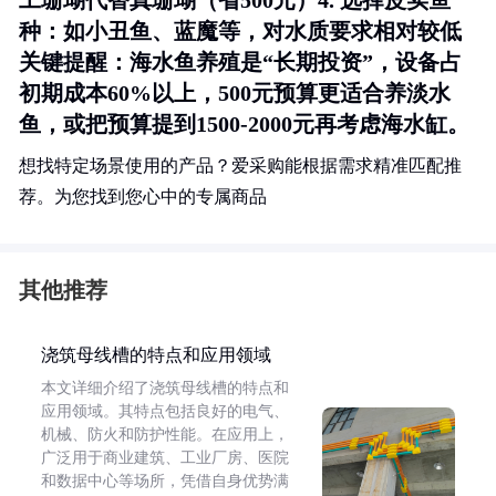
工珊瑚代替真珊瑚（省500元）4.
选择皮实鱼
种
：如小丑鱼、蓝魔等，对水质要求相对较低
关键提醒
：海水鱼养殖是“长期投资”，设备占
初期成本60%以上，500元预算更适合养淡水
鱼，或把预算提到1500-2000元再考虑海水缸。
想找特定场景使用的产品？爱采购能根据需求精准匹配推
荐。为您找到您心中的专属商品
其他推荐
浇筑母线槽的特点和应用领域
本文详细介绍了浇筑母线槽的特点和
应用领域。其特点包括良好的电气、
机械、防火和防护性能。在应用上，
广泛用于商业建筑、工业厂房、医院
和数据中心等场所，凭借自身优势满