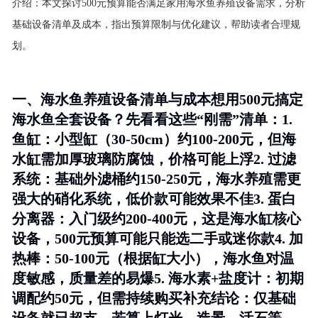
介绍：
本文探讨500元预算能否满足家用海水鱼养殖设备需求，分析
基础设备清单及成本，指出预算限制与优化建议，帮助读者合理规
划。
一、海水鱼养殖设备清单与成本想用500元搞定
海水鱼全套设备？先看看这些“刚需”清单：1.
鱼缸
：小型缸（30-50cm）约100-200元，但海
水缸需加厚玻璃防腐蚀，价格可能上浮2.
过滤
系统
：基础外滤桶约150-250元，海水养殖需更
强大的硝化系统，低价款可能效果不佳3.
蛋白
分离器
：入门级约200-400元，这是海水缸核心
设备，500元预算可能只能选二手或迷你款4.
加
热棒
：50-100元（根据缸大小），海水鱼对温
度敏感，质量差的易爆5.
海水素+盐度计
：初期
调配约50元，但需持续购买补充
结论
：仅基础