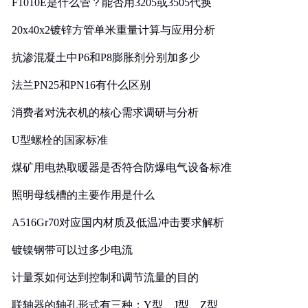
F1010E是什么管？能否用3205或3505代换
20x40x2镀锌方管单米重量计算与应用分析
抗渗混凝土中P6和P8膨胀剂分别加多少
法兰PN25和PN16有什么区别
消费者对洗衣机的核心需求调研与分析
U型螺栓的国家标准
煤矿用电热取暖器是否符合防爆电气设备标准
照明母线槽的主要作用是什么
A516Gr70对应国内材质及低温冲击要求解析
镀镍钢带可以过多少电流
计量泵如何达到控制和调节流量的目的
联轴器的轴孔形式有三种：Y型、J型、Z型