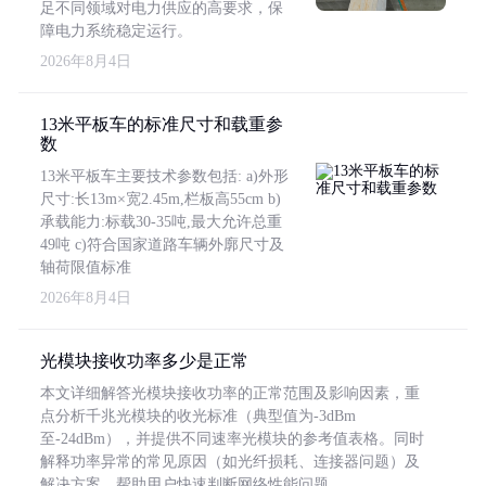
足不同领域对电力供应的高要求，保
障电力系统稳定运行。
2026年8月4日
13米平板车的标准尺寸和载重参
数
13米平板车主要技术参数包括: a)外形
尺寸:长13m×宽2.45m,栏板高55cm b)
承载能力:标载30-35吨,最大允许总重
49吨 c)符合国家道路车辆外廓尺寸及
轴荷限值标准
2026年8月4日
光模块接收功率多少是正常
本文详细解答光模块接收功率的正常范围及影响因素，重
点分析千兆光模块的收光标准（典型值为-3dBm
至-24dBm），并提供不同速率光模块的参考值表格。同时
解释功率异常的常见原因（如光纤损耗、连接器问题）及
解决方案，帮助用户快速判断网络性能问题。