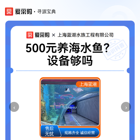
寻源宝典
‹
›