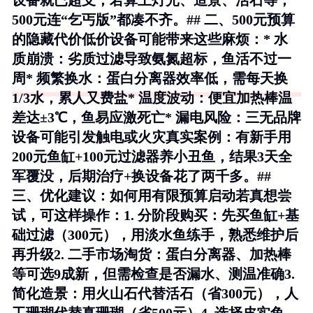
设备就已超支，若算上灯光、造景、活石等，
500元连“乞丐版”都凑不齐。## 二、500元预算
的隐藏代价低价设备可能带来这些麻烦：*
水
质崩溃
：劣质过滤导致氨氮超标，鱼活不过一
周*
频繁换水
：蛋白分离器效率低，需每天换
1/3水，累人又费盐*
温度波动
：便宜加热棒温
差达±3℃，鱼易应激死亡*
漏电风险
：三无品牌
设备可能引发触电或火灾
真实案例
：有新手用
200元鱼缸+100元过滤器养小丑鱼，结果3天全
军覆没，后期治疗+换设备花了两千多。##
三、优化建议：如何用有限预算启动若真想尝
试，可这样操作：1.
分阶段购买
：先买鱼缸+基
础过滤（300元），用淡水鱼练手，熟悉维护后
再升级2.
二手市场淘货
：蛋白分离器、加热棒
等可选9成新，但需检查是否漏水、测温准确3.
简化造景
：用火山石代替活石（省300元），人