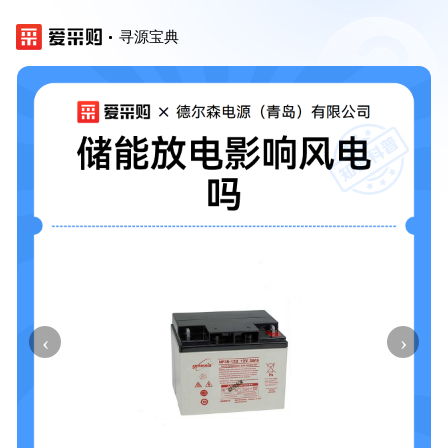
寻源宝典
‹
›