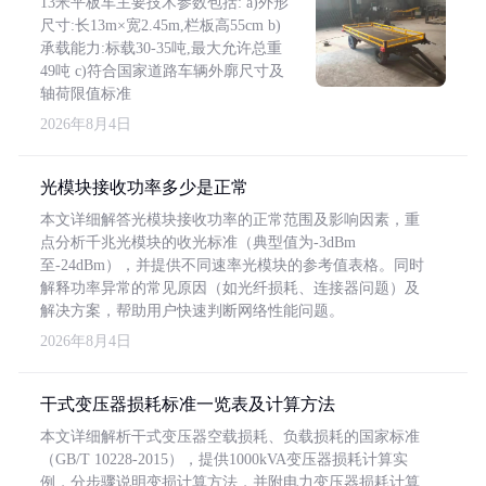
13米平板车主要技术参数包括: a)外形
尺寸:长13m×宽2.45m,栏板高55cm b)
承载能力:标载30-35吨,最大允许总重
49吨 c)符合国家道路车辆外廓尺寸及
轴荷限值标准
2026年8月4日
光模块接收功率多少是正常
本文详细解答光模块接收功率的正常范围及影响因素，重
点分析千兆光模块的收光标准（典型值为-3dBm
至-24dBm），并提供不同速率光模块的参考值表格。同时
解释功率异常的常见原因（如光纤损耗、连接器问题）及
解决方案，帮助用户快速判断网络性能问题。
2026年8月4日
干式变压器损耗标准一览表及计算方法
本文详细解析干式变压器空载损耗、负载损耗的国家标准
（GB/T 10228-2015），提供1000kVA变压器损耗计算实
例，分步骤说明变损计算方法，并附电力变压器损耗计算