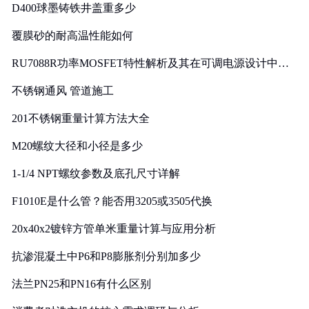
D400球墨铸铁井盖重多少
覆膜砂的耐高温性能如何
RU7088R功率MOSFET特性解析及其在可调电源设计中的
实践
不锈钢通风 管道施工
201不锈钢重量计算方法大全
M20螺纹大径和小径是多少
1-1/4 NPT螺纹参数及底孔尺寸详解
F1010E是什么管？能否用3205或3505代换
20x40x2镀锌方管单米重量计算与应用分析
抗渗混凝土中P6和P8膨胀剂分别加多少
法兰PN25和PN16有什么区别