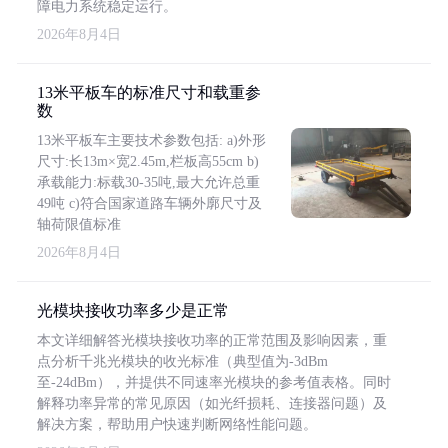
障电力系统稳定运行。
2026年8月4日
13米平板车的标准尺寸和载重参
数
13米平板车主要技术参数包括: a)外形
尺寸:长13m×宽2.45m,栏板高55cm b)
承载能力:标载30-35吨,最大允许总重
49吨 c)符合国家道路车辆外廓尺寸及
轴荷限值标准
2026年8月4日
光模块接收功率多少是正常
本文详细解答光模块接收功率的正常范围及影响因素，重
点分析千兆光模块的收光标准（典型值为-3dBm
至-24dBm），并提供不同速率光模块的参考值表格。同时
解释功率异常的常见原因（如光纤损耗、连接器问题）及
解决方案，帮助用户快速判断网络性能问题。