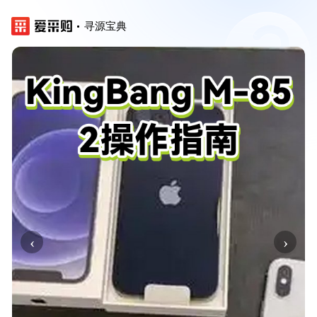
寻源宝典
‹
›