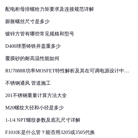
配电柜母排螺栓力矩要求及连接规范详解
膨胀螺丝尺寸是多少
镀锌方管有哪些常见规格和型号
D400球墨铸铁井盖重多少
覆膜砂的耐高温性能如何
RU7088R功率MOSFET特性解析及其在可调电源设计中的
实践
不锈钢通风 管道施工
201不锈钢重量计算方法大全
M20螺纹大径和小径是多少
1-1/4 NPT螺纹参数及底孔尺寸详解
F1010E是什么管？能否用3205或3505代换