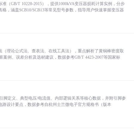
/T 10228-2015），提供1000kVA变压器损耗计算实例，分步
，涵盖SCB10/SCB13等常见型号参数，指导用户快速掌握变压器
法（理论公式法、查表法、在线工具法），重点解析了黄铜棒密度取
计算案例、误差分析及选材建议，数据参考GB/T 4423-2007等国家标
括各引脚定义、典型电压/电流值、内部逻辑关系等核心数据，并附引脚参
电路设计要点，数据参考自杭州士兰微电子官方规格书（版本