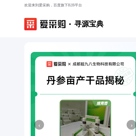
欢迎来到爱采购，百度旗下B2B平台
寻源宝典
‹
›