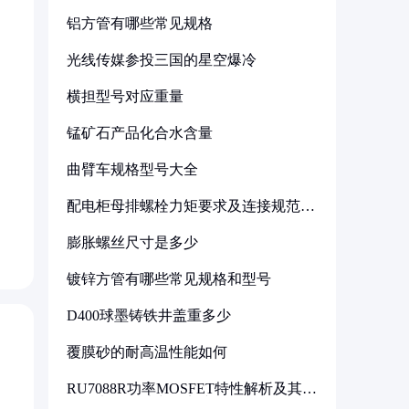
铝方管有哪些常见规格
光线传媒参投三国的星空爆冷
横担型号对应重量
锰矿石产品化合水含量
曲臂车规格型号大全
配电柜母排螺栓力矩要求及连接规范详
解
膨胀螺丝尺寸是多少
镀锌方管有哪些常见规格和型号
D400球墨铸铁井盖重多少
覆膜砂的耐高温性能如何
RU7088R功率MOSFET特性解析及其在
可调电源设计中的实践