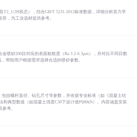
_1/2H状态），结合GB/T 5231-2012标准数据，详细分析其力学
差异，为工业选材提供参考。
砂200目对应的表面粗糙度（Ra 3.2-6.3μm），并对比不同目数
业实践，帮助用户根据需求选择合适的喷砂参数。
力，包括螺杆直径、钻孔尺寸等参数，并依据专业标准（如《混凝土结
方法和典型数值（如混凝土强度C30下设计值约80kN）。内容涵盖安装
员参考。