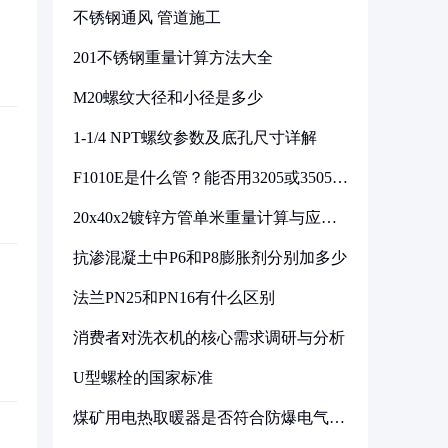
不锈钢通风 管道施工
201不锈钢重量计算方法大全
M20螺纹大径和小径是多少
1-1/4 NPT螺纹参数及底孔尺寸详解
F1010E是什么管？能否用3205或3505代
换
20x40x2镀锌方管单米重量计算与应用
分析
抗渗混凝土中P6和P8膨胀剂分别加多少
法兰PN25和PN16有什么区别
消费者对洗衣机的核心需求调研与分析
U型螺栓的国家标准
煤矿用电热取暖器是否符合防爆电气设
备标准