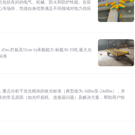
点包括良好的电气、机械、防火和防护性能。在应
心等场所，凭借自身优势满足不同领域对电力供应
5m,栏板高55cm b)承载能力:标载30-35吨,最大允
标准
点分析千兆光模块的收光标准（典型值为-3dBm至-24dBm），并
常的常见原因（如光纤损耗、连接器问题）及解决方案，帮助用户快