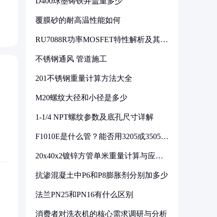
D400球墨铸铁井盖重多少
覆膜砂的耐高温性能如何
RU7088R功率MOSFET特性解析及其在
可调电源设计中的实践
不锈钢通风 管道施工
201不锈钢重量计算方法大全
M20螺纹大径和小径是多少
1-1/4 NPT螺纹参数及底孔尺寸详解
F1010E是什么管？能否用3205或3505代
换
20x40x2镀锌方管单米重量计算与应用
分析
抗渗混凝土中P6和P8膨胀剂分别加多少
法兰PN25和PN16有什么区别
消费者对洗衣机的核心需求调研与分析