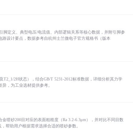
括各引脚定义、典型电压/电流值、内部逻辑关系等核心数据，并附引脚参
电路设计要点，数据参考自杭州士兰微电子官方规格书（版本
_1/2H状态），结合GB/T 5231-2012标准数据，详细分析其力学
差异，为工业选材提供参考。
砂200目对应的表面粗糙度（Ra 3.2-6.3μm），并对比不同目数
业实践，帮助用户根据需求选择合适的喷砂参数。