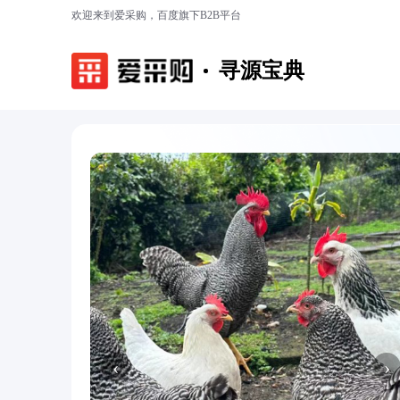
欢迎来到爱采购，百度旗下B2B平台
寻源宝典
‹
›