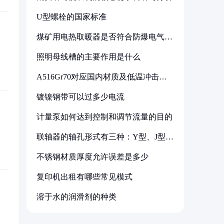
U型螺栓的国家标准
煤矿用电热取暖器是否符合防爆电气设
备标准
照明母线槽的主要作用是什么
A516Gr70对应国内材质及低温冲击要
求解析
镀镍钢带可以过多少电流
计量泵如何达到控制和调节流量的目的
联轴器的轴孔形式有三种：Y型、J型、
Z型
不锈钢材质厚度允许误差是多少
复印机出租有哪些常见模式
溶于水的润滑剂的种类