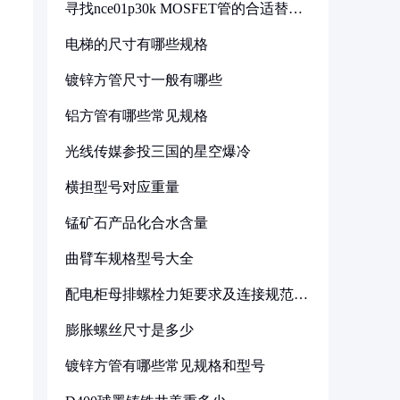
寻找nce01p30k MOSFET管的合适替代
型号
电梯的尺寸有哪些规格
镀锌方管尺寸一般有哪些
铝方管有哪些常见规格
光线传媒参投三国的星空爆冷
横担型号对应重量
锰矿石产品化合水含量
曲臂车规格型号大全
配电柜母排螺栓力矩要求及连接规范详
解
膨胀螺丝尺寸是多少
镀锌方管有哪些常见规格和型号