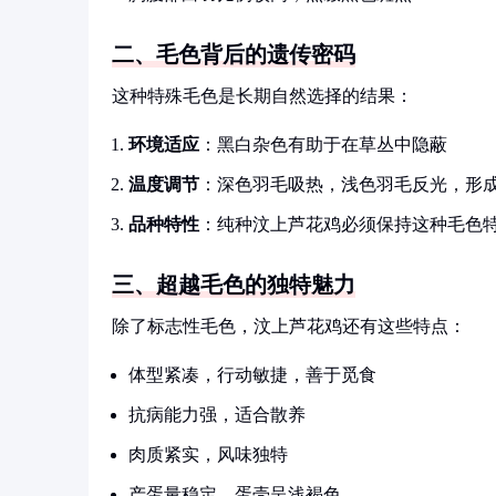
二、毛色背后的遗传密码
这种特殊毛色是长期自然选择的结果：
环境适应
：黑白杂色有助于在草丛中隐蔽
温度调节
：深色羽毛吸热，浅色羽毛反光，形
品种特性
：纯种汶上芦花鸡必须保持这种毛色
三、超越毛色的独特魅力
除了标志性毛色，汶上芦花鸡还有这些特点：
体型紧凑，行动敏捷，善于觅食
抗病能力强，适合散养
肉质紧实，风味独特
产蛋量稳定，蛋壳呈浅褐色