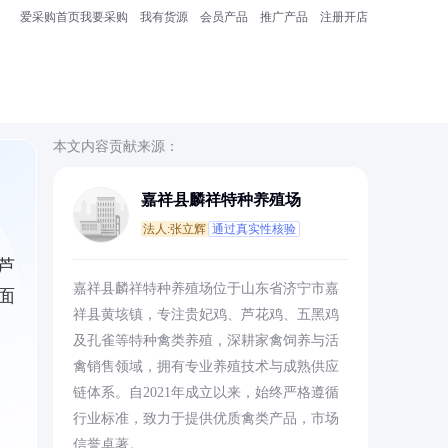
爱采购首页
我要采购
我有货源
会员产品
推广产品
注册开店
本文内容贡献来源：
嘉祥县麟祥特种养殖场
法人:张立辉
通过真实性核验
芦
嘉祥县麟祥特种养殖场位于山东省济宁市嘉
面
祥县黄垓镇，专注贵妃鸡、芦花鸡、五黑鸡
及孔雀等特种禽类养殖，深耕家禽饲养与活
禽销售领域，拥有专业养殖技术与成熟供应
链体系。自2021年成立以来，始终严格遵循
行业标准，致力于提供优质禽类产品，市场
信誉卓著。