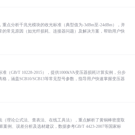
点分析千兆光模块的收光标准（典型值为-3dBm至-24dBm），并
常的常见原因（如光纤损耗、连接器问题）及解决方案，帮助用户快
/T 10228-2015），提供1000kVA变压器损耗计算实例，分步
，涵盖SCB10/SCB13等常见型号参数，指导用户快速掌握变压器
法（理论公式法、查表法、在线工具法），重点解析了黄铜棒密度取
计算案例、误差分析及选材建议，数据参考GB/T 4423-2007等国家标