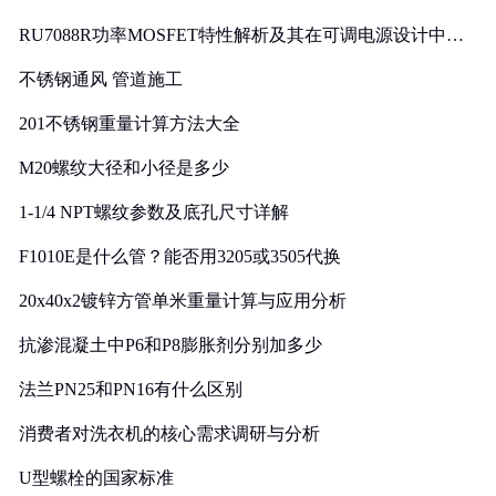
RU7088R功率MOSFET特性解析及其在可调电源设计中的
实践
不锈钢通风 管道施工
201不锈钢重量计算方法大全
M20螺纹大径和小径是多少
1-1/4 NPT螺纹参数及底孔尺寸详解
F1010E是什么管？能否用3205或3505代换
20x40x2镀锌方管单米重量计算与应用分析
抗渗混凝土中P6和P8膨胀剂分别加多少
法兰PN25和PN16有什么区别
消费者对洗衣机的核心需求调研与分析
U型螺栓的国家标准