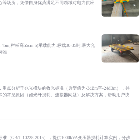
心等场所，凭借自身优势满足不同领域对电力供应
5m,栏板高55cm b)承载能力:标载30-35吨,最大允
标准
点分析千兆光模块的收光标准（典型值为-3dBm至-24dBm），并
常的常见原因（如光纤损耗、连接器问题）及解决方案，帮助用户快
/T 10228-2015），提供1000kVA变压器损耗计算实例，分步