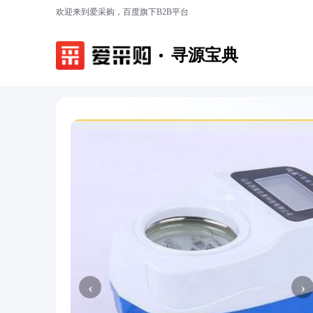
欢迎来到爱采购，百度旗下B2B平台
寻源宝典
‹
›