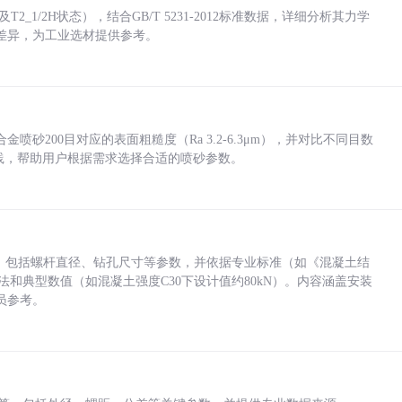
_1/2H状态），结合GB/T 5231-2012标准数据，详细分析其力学
差异，为工业选材提供参考。
砂200目对应的表面粗糙度（Ra 3.2-6.3μm），并对比不同目数
业实践，帮助用户根据需求选择合适的喷砂参数。
力，包括螺杆直径、钻孔尺寸等参数，并依据专业标准（如《混凝土结
方法和典型数值（如混凝土强度C30下设计值约80kN）。内容涵盖安装
员参考。