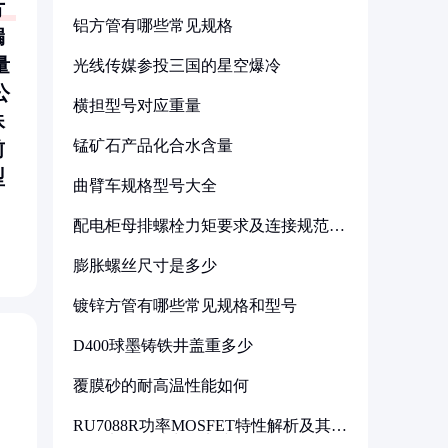
方
铝方管有哪些常见规格
漏
量
光线传媒参投三国的星空爆冷
公
横担型号对应重量
殊
锰矿石产品化合水含量
前
型
曲臂车规格型号大全
配电柜母排螺栓力矩要求及连接规范详
解
膨胀螺丝尺寸是多少
镀锌方管有哪些常见规格和型号
D400球墨铸铁井盖重多少
覆膜砂的耐高温性能如何
RU7088R功率MOSFET特性解析及其在
可调电源设计中的实践