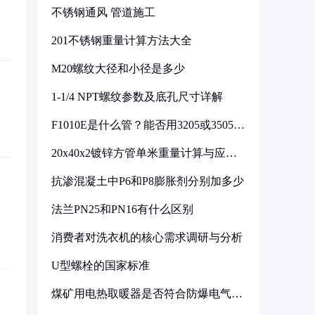
不锈钢通风 管道施工
201不锈钢重量计算方法大全
M20螺纹大径和小径是多少
1-1/4 NPT螺纹参数及底孔尺寸详解
F1010E是什么管？能否用3205或3505代
换
20x40x2镀锌方管单米重量计算与应用
分析
抗渗混凝土中P6和P8膨胀剂分别加多少
法兰PN25和PN16有什么区别
消费者对洗衣机的核心需求调研与分析
U型螺栓的国家标准
煤矿用电热取暖器是否符合防爆电气设
备标准