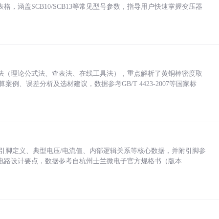
，涵盖SCB10/SCB13等常见型号参数，指导用户快速掌握变压器
法（理论公式法、查表法、在线工具法），重点解析了黄铜棒密度取
计算案例、误差分析及选材建议，数据参考GB/T 4423-2007等国家标
括各引脚定义、典型电压/电流值、内部逻辑关系等核心数据，并附引脚参
电路设计要点，数据参考自杭州士兰微电子官方规格书（版本