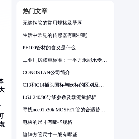
热门文章
无缝钢管的常用规格及壁厚
生活中常见的传感器有哪些呢
PE100管材的含义是什么
工业厂房载重标准：一平方米能承受多
少公斤
CONOSTAN公司简介
体
C13和C14插头国标与欧标的区别及其
大
标准解析
LGJ-240/30导线参数及载流量解析
耐
寻找nce01p30k MOSFET管的合适替代
型号
可
电梯的尺寸有哪些规格
虑
镀锌方管尺寸一般有哪些