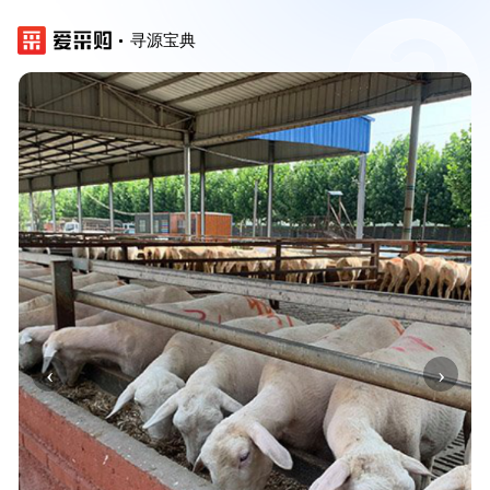
寻源宝典
‹
›