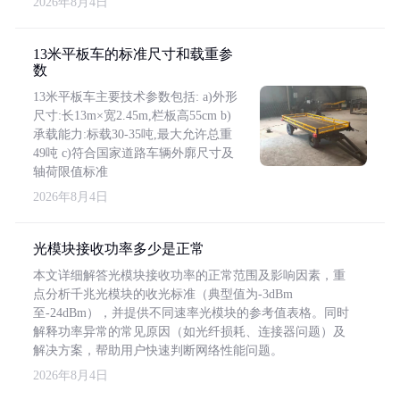
2026年8月4日
13米平板车的标准尺寸和载重参
数
13米平板车主要技术参数包括: a)外形
尺寸:长13m×宽2.45m,栏板高55cm b)
承载能力:标载30-35吨,最大允许总重
49吨 c)符合国家道路车辆外廓尺寸及
轴荷限值标准
2026年8月4日
光模块接收功率多少是正常
本文详细解答光模块接收功率的正常范围及影响因素，重
点分析千兆光模块的收光标准（典型值为-3dBm
至-24dBm），并提供不同速率光模块的参考值表格。同时
解释功率异常的常见原因（如光纤损耗、连接器问题）及
解决方案，帮助用户快速判断网络性能问题。
2026年8月4日