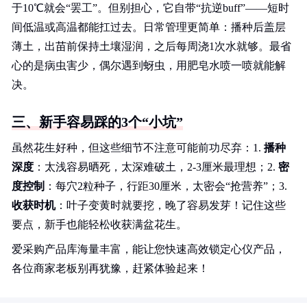
于10℃就会“罢工”。但别担心，它自带“抗逆buff”——短时
间低温或高温都能扛过去。日常管理更简单：播种后盖层
薄土，出苗前保持土壤湿润，之后每周浇1次水就够。最省
心的是病虫害少，偶尔遇到蚜虫，用肥皂水喷一喷就能解
决。
三、新手容易踩的3个“小坑”
虽然花生好种，但这些细节不注意可能前功尽弃：1.
播种
深度
：太浅容易晒死，太深难破土，2-3厘米最理想；2.
密
度控制
：每穴2粒种子，行距30厘米，太密会“抢营养”；3.
收获时机
：叶子变黄时就要挖，晚了容易发芽！记住这些
要点，新手也能轻松收获满盆花生。
爱采购产品库海量丰富，能让您快速高效锁定心仪产品，
各位商家老板别再犹豫，赶紧体验起来！