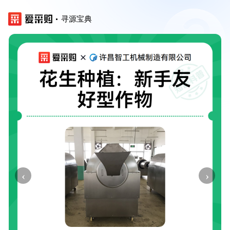
寻源宝典
‹
›