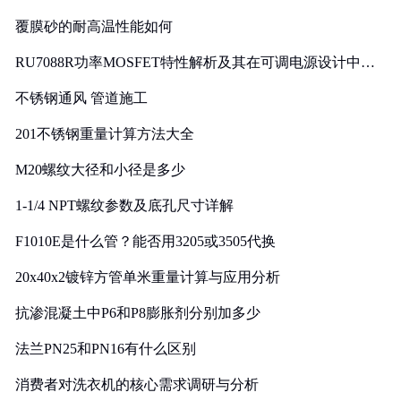
覆膜砂的耐高温性能如何
RU7088R功率MOSFET特性解析及其在可调电源设计中的
实践
不锈钢通风 管道施工
201不锈钢重量计算方法大全
M20螺纹大径和小径是多少
1-1/4 NPT螺纹参数及底孔尺寸详解
F1010E是什么管？能否用3205或3505代换
20x40x2镀锌方管单米重量计算与应用分析
抗渗混凝土中P6和P8膨胀剂分别加多少
法兰PN25和PN16有什么区别
消费者对洗衣机的核心需求调研与分析