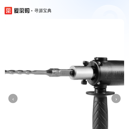
寻源宝典
‹
›