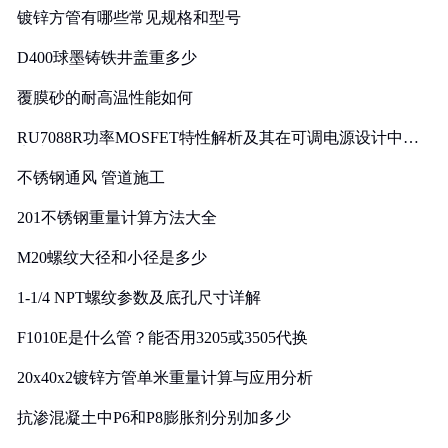
镀锌方管有哪些常见规格和型号
D400球墨铸铁井盖重多少
覆膜砂的耐高温性能如何
RU7088R功率MOSFET特性解析及其在可调电源设计中的
实践
不锈钢通风 管道施工
201不锈钢重量计算方法大全
M20螺纹大径和小径是多少
1-1/4 NPT螺纹参数及底孔尺寸详解
F1010E是什么管？能否用3205或3505代换
20x40x2镀锌方管单米重量计算与应用分析
抗渗混凝土中P6和P8膨胀剂分别加多少