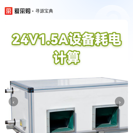
寻源宝典
‹
›