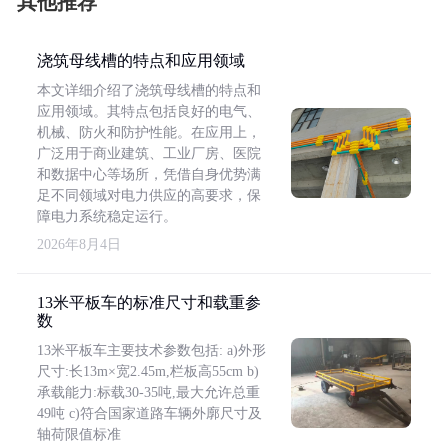
其他推荐
浇筑母线槽的特点和应用领域
本文详细介绍了浇筑母线槽的特点和
应用领域。其特点包括良好的电气、
机械、防火和防护性能。在应用上，
广泛用于商业建筑、工业厂房、医院
和数据中心等场所，凭借自身优势满
足不同领域对电力供应的高要求，保
障电力系统稳定运行。
2026年8月4日
13米平板车的标准尺寸和载重参
数
13米平板车主要技术参数包括: a)外形
尺寸:长13m×宽2.45m,栏板高55cm b)
承载能力:标载30-35吨,最大允许总重
49吨 c)符合国家道路车辆外廓尺寸及
轴荷限值标准