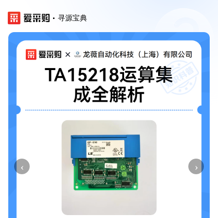
寻源宝典
‹
›