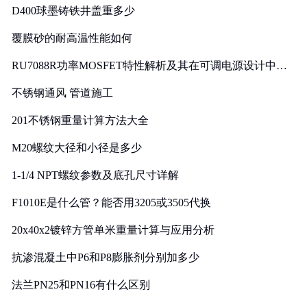
D400球墨铸铁井盖重多少
覆膜砂的耐高温性能如何
RU7088R功率MOSFET特性解析及其在可调电源设计中的
实践
不锈钢通风 管道施工
201不锈钢重量计算方法大全
M20螺纹大径和小径是多少
1-1/4 NPT螺纹参数及底孔尺寸详解
F1010E是什么管？能否用3205或3505代换
20x40x2镀锌方管单米重量计算与应用分析
抗渗混凝土中P6和P8膨胀剂分别加多少
法兰PN25和PN16有什么区别