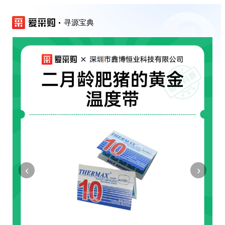
寻源宝典
‹
›