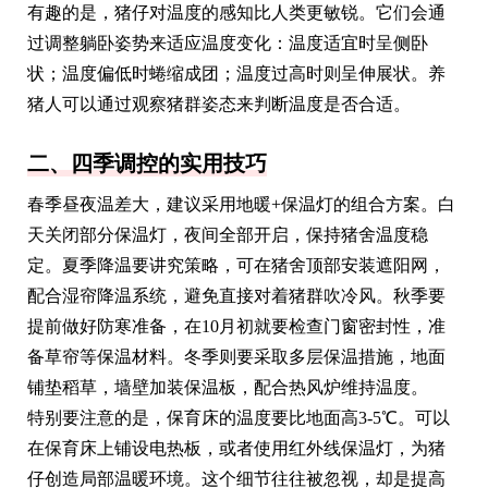
有趣的是，猪仔对温度的感知比人类更敏锐。它们会通
过调整躺卧姿势来适应温度变化：温度适宜时呈侧卧
状；温度偏低时蜷缩成团；温度过高时则呈伸展状。养
猪人可以通过观察猪群姿态来判断温度是否合适。
二、四季调控的实用技巧
春季昼夜温差大，建议采用地暖+保温灯的组合方案。白
天关闭部分保温灯，夜间全部开启，保持猪舍温度稳
定。夏季降温要讲究策略，可在猪舍顶部安装遮阳网，
配合湿帘降温系统，避免直接对着猪群吹冷风。秋季要
提前做好防寒准备，在10月初就要检查门窗密封性，准
备草帘等保温材料。冬季则要采取多层保温措施，地面
铺垫稻草，墙壁加装保温板，配合热风炉维持温度。
特别要注意的是，保育床的温度要比地面高3-5℃。可以
在保育床上铺设电热板，或者使用红外线保温灯，为猪
仔创造局部温暖环境。这个细节往往被忽视，却是提高