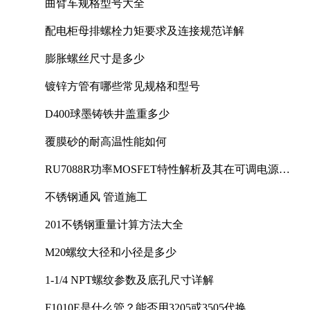
曲臂车规格型号大全
配电柜母排螺栓力矩要求及连接规范详解
膨胀螺丝尺寸是多少
镀锌方管有哪些常见规格和型号
D400球墨铸铁井盖重多少
覆膜砂的耐高温性能如何
RU7088R功率MOSFET特性解析及其在可调电源设
计中的实践
不锈钢通风 管道施工
201不锈钢重量计算方法大全
M20螺纹大径和小径是多少
1-1/4 NPT螺纹参数及底孔尺寸详解
F1010E是什么管？能否用3205或3505代换