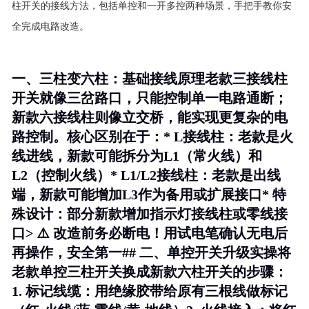
柱开关的接线方法，包括单控和一开多控两种场景，手把手教你安
全完成电路改造。
一、三柱变六柱：基础接线原理老款三接线柱
开关就像三岔路口，只能控制单一电路通断；
新款六接线柱则像立交桥，能实现更复杂的电
路控制。核心区别在于：*
L接线柱
：老款是火
线进线，新款可能拆分为L1（常火线）和
L2（控制火线）*
L1/L2接线柱
：老款是出线
端，新款可能增加L3作为备用或扩展接口*
特
殊设计
：部分新款增加指示灯接线柱或零线接
口> ⚠️ 改造前务必断电！用试电笔确认无电后
再操作，安全第一## 二、单控开关升级实操将
老款单控三柱开关换成新款六柱开关的步骤：
1.
标记线缆
：用绝缘胶带给原有三根线做标记