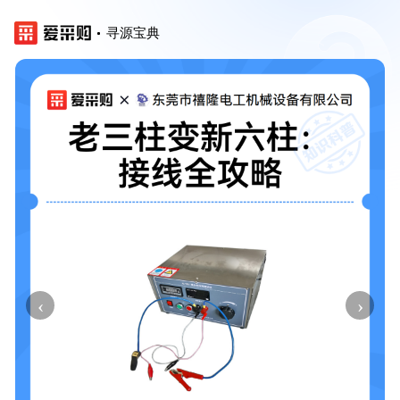
寻源宝典
‹
›