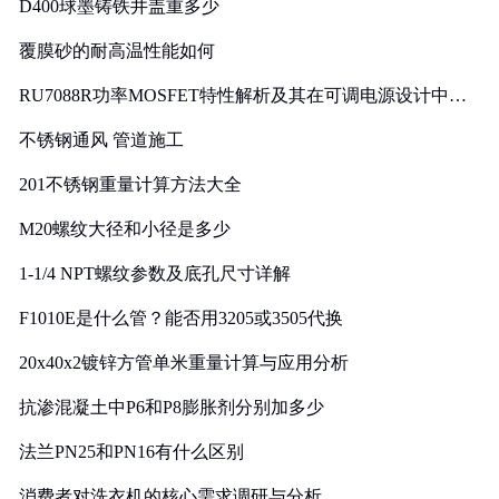
D400球墨铸铁井盖重多少
覆膜砂的耐高温性能如何
RU7088R功率MOSFET特性解析及其在可调电源设计中的
实践
不锈钢通风 管道施工
201不锈钢重量计算方法大全
M20螺纹大径和小径是多少
1-1/4 NPT螺纹参数及底孔尺寸详解
F1010E是什么管？能否用3205或3505代换
20x40x2镀锌方管单米重量计算与应用分析
抗渗混凝土中P6和P8膨胀剂分别加多少
法兰PN25和PN16有什么区别
消费者对洗衣机的核心需求调研与分析