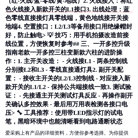
（红-火线/蓝-零线/黄-地线）2.
火线接入
：将红
色火线接入新款开关的L1接口3.
出线处理
：蓝
色零线直接接灯具零线端，黄色地线接开关接
地端4.
空置接口
：L2/L3等备用接口用绝缘帽封
好，防止触电> 💡 技巧：用手机拍摄改造前接
线位置，方便恢复时参考## 三、一开多控升级
指南老款一开多控三柱变新款六柱的进阶操
作：1.
主开关改造
： - 火线接L1 - 两条控制线
分别接L2和L3 - 零线直接通灯具2.
副开关配
置
： - 接收主开关的L2/L3控制线 - 对应接入新
款开关的L1/L2 - 保持公共端接线一致3.
测试验
证
： - 先接通主开关测试灯具反应 - 再操作副开
关确认多控效果 - 最后用万用表检测各接口电
压> 🔧 工具推荐：使用带LED指示灯的试电
笔，黑暗环境中也能清晰看到电路通断状态
爱采购上有产品的详细资料，方便你参考选择。为你提供