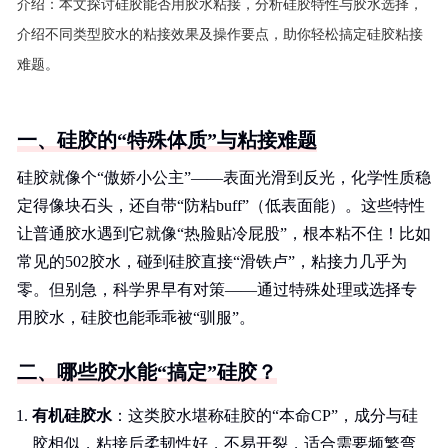
介绍：
本文探讨硅胶能否用胶水粘接，分析硅胶特性与胶水选择，
介绍不同类型胶水的粘接效果及操作要点，助你轻松搞定硅胶粘接
难题。
一、硅胶的“特殊体质”与粘接难题
硅胶就像个“傲娇小公主”——表面光滑到反光，化学性质稳
定得像块石头，还自带“防粘buff”（低表面能）。这些特性
让普通胶水遇到它就像“热脸贴冷屁股”，根本粘不住！比如
常见的502胶水，碰到硅胶直接“滑铁卢”，粘接力几乎为
零。但别急，科学界早有对策——通过特殊处理或选择专
用胶水，硅胶也能乖乖被“驯服”。
二、哪些胶水能“搞定”硅胶？
有机硅胶水
：这类胶水堪称硅胶的“本命CP”，成分与硅
胶相似，粘接后柔韧性好，不易开裂，适合需要频繁弯