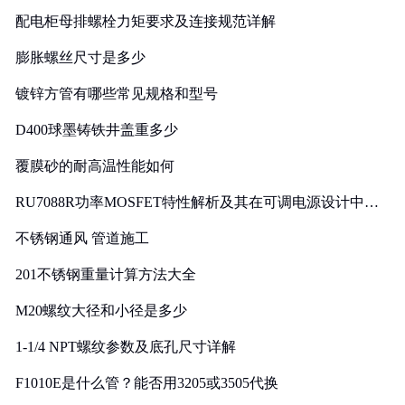
配电柜母排螺栓力矩要求及连接规范详解
膨胀螺丝尺寸是多少
镀锌方管有哪些常见规格和型号
D400球墨铸铁井盖重多少
覆膜砂的耐高温性能如何
RU7088R功率MOSFET特性解析及其在可调电源设计中的
实践
不锈钢通风 管道施工
201不锈钢重量计算方法大全
M20螺纹大径和小径是多少
1-1/4 NPT螺纹参数及底孔尺寸详解
F1010E是什么管？能否用3205或3505代换