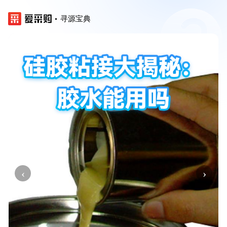
寻源宝典
‹
›