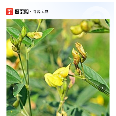
寻源宝典
‹
›