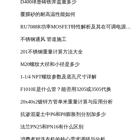
D400球墨铸铁井盖重多少
覆膜砂的耐高温性能如何
RU7088R功率MOSFET特性解析及其在可调电源设
计中的实践
不锈钢通风 管道施工
201不锈钢重量计算方法大全
M20螺纹大径和小径是多少
1-1/4 NPT螺纹参数及底孔尺寸详解
F1010E是什么管？能否用3205或3505代换
20x40x2镀锌方管单米重量计算与应用分析
抗渗混凝土中P6和P8膨胀剂分别加多少
法兰PN25和PN16有什么区别
消费者对洗衣机的核心需求调研与分析