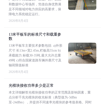
和数据中心等场所，凭借自身优势满
足不同领域对电力供应的高要求，保
障电力系统稳定运行。
2026年8月4日
13米平板车的标准尺寸和载重参
数
13米平板车主要技术参数包括: a)外形
尺寸:长13m×宽2.45m,栏板高55cm b)
承载能力:标载30-35吨,最大允许总重
49吨 c)符合国家道路车辆外廓尺寸及
轴荷限值标准
2026年8月4日
光模块接收功率多少是正常
本文详细解答光模块接收功率的正常范围及影响因素，重
点分析千兆光模块的收光标准（典型值为-3dBm
至-24dBm），并提供不同速率光模块的参考值表格。同时