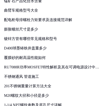
锰矿石产品化合水含量
曲臂车规格型号大全
配电柜母排螺栓力矩要求及连接规范详解
膨胀螺丝尺寸是多少
镀锌方管有哪些常见规格和型号
D400球墨铸铁井盖重多少
覆膜砂的耐高温性能如何
RU7088R功率MOSFET特性解析及其在可调电源设计中的
实践
不锈钢通风 管道施工
201不锈钢重量计算方法大全
M20螺纹大径和小径是多少
1-1/4 NPT螺纹参数及底孔尺寸详解