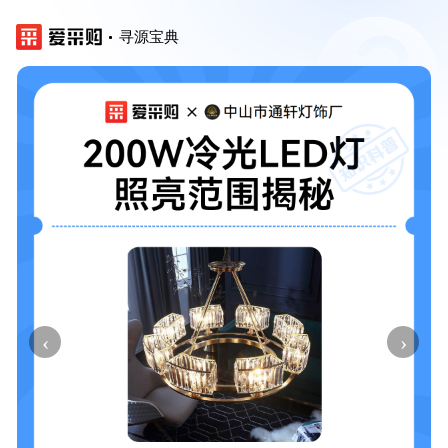
寻源宝典
‹
›