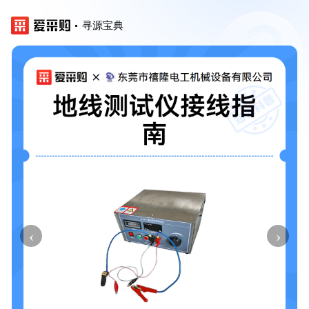
寻源宝典
‹
›