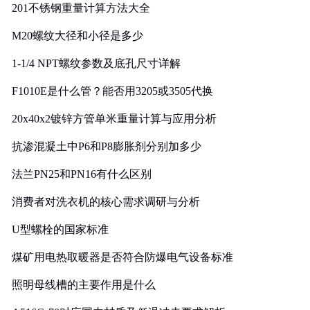
201不锈钢重量计算方法大全
M20螺纹大径和小径是多少
1-1/4 NPT螺纹参数及底孔尺寸详解
F1010E是什么管？能否用3205或3505代换
20x40x2镀锌方管单米重量计算与应用分析
抗渗混凝土中P6和P8膨胀剂分别加多少
法兰PN25和PN16有什么区别
消费者对洗衣机的核心需求调研与分析
U型螺栓的国家标准
煤矿用电热取暖器是否符合防爆电气设备标准
照明母线槽的主要作用是什么